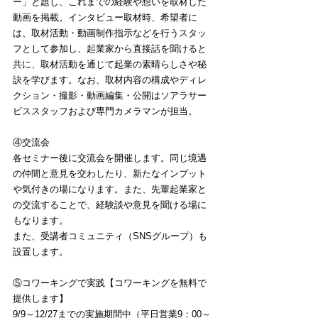
ー」と題し、これまでの経験や想いを取材した
動画を掲載。インタビュー取材時、希望者に
は、取材活動・動画制作指示などを行うスタッ
フとして参加し、起業家から直接話を聞けると
共に、取材活動を通じて起業の素晴らしさや秘
訣を学びます。なお、取材内容の構成やディレ
クション・撮影・動画編集・公開はソアラサー
ビススタッフおよび専門カメラマンが担当。
④交流会
各セミナー後に交流会を開催します。同じ境遇
の仲間と意見を交わしたり、新たなインプット
や気付きの場になります。また、先輩起業家と
の交流することで、経験談や意見を聞ける場に
もなります。
また、受講者コミュニティ（SNSグループ）も
設置します。
⑤コワーキングで実践【コワーキングを無料で
提供します】
9/9～12/27までの実施期間中（平日営業9：00～