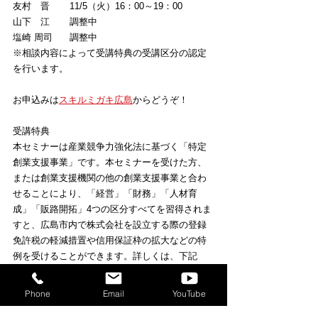
友村　晋	11/5（火）16：00～19：00
山下　江	調整中
塩崎 周司	調整中
※相談内容によって受講特典の受講区分の認定
を行います。
お申込みは
スキルミガキ広島
からどうぞ！
受講特典
本セミナーは産業競争力強化法に基づく「特定
創業支援事業」です。本セミナーを受けた方、
または創業支援機関の他の創業支援事業と合わ
せることにより、「経営」「財務」「人材育
成」「販路開拓」4つの区分すべてを習得されま
すと、広島市内で株式会社を設立する際の登録
免許税の軽減措置や信用保証枠の拡大などの特
例を受けることができます。詳しくは、下記
URL（広島市ホームページ）をご覧ください。
http://www.city.hiroshima.lg.jp/www/contents/139
Phone
Email
YouTube
0983834773/