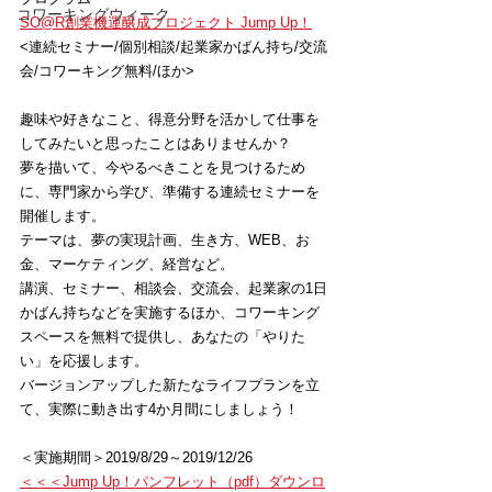
コワーキングウィーク
SO@R創業機運醸成プロジェクト Jump Up！
<連続セミナー/個別相談/起業家かばん持ち/交流
会/コワーキング無料/ほか>
趣味や好きなこと、得意分野を活かして仕事を
してみたいと思ったことはありませんか？
夢を描いて、今やるべきことを見つけるため
に、専門家から学び、準備する連続セミナーを
開催します。
テーマは、夢の実現計画、生き方、WEB、お
金、マーケティング、経営など。
講演、セミナー、相談会、交流会、起業家の1日
かばん持ちなどを実施するほか、コワーキング
スペースを無料で提供し、あなたの「やりた
い」を応援します。
バージョンアップした新たなライフプランを立
て、実際に動き出す4か月間にしましょう！
＜実施期間＞2019/8/29～2019/12/26
＜＜＜Jump Up！パンフレット（pdf）ダウンロ