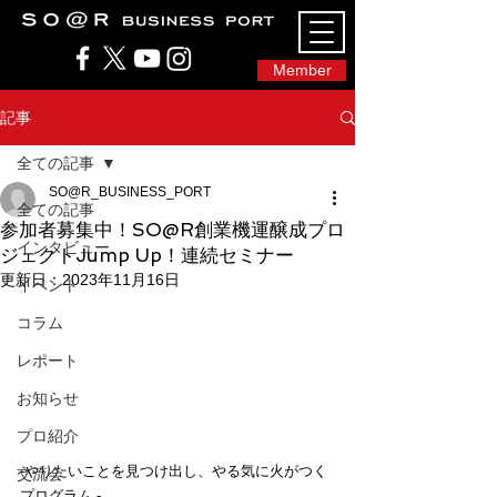
SO@Rビジネスポート｜広島市のシェアオフィ
ス・コワーキングスペース
Member
記事
全ての記事
SO@R_BUSINESS_PORT
全ての記事
参加者募集中！SO@R創業機運醸成プロ
インタビュー
ジェクトJump Up！連続セミナー
更新日：
2023年11月16日
イベント
コラム
レポート
お知らせ
プロ紹介
-やりたいことを見つけ出し、やる気に火がつく
交流会
プログラム -