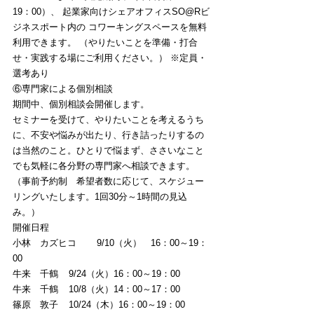
19：00）、 起業家向けシェアオフィスSO@Rビ
ジネスポート内の コワーキングスペースを無料
利用できます。 （やりたいことを準備・打合
せ・実践する場にご利用ください。） ※定員・
選考あり 
⑥専門家による個別相談
期間中、個別相談会開催します。
セミナーを受けて、やりたいことを考えるうち
に、不安や悩みが出たり、行き詰ったりするの
は当然のこと。ひとりで悩まず、ささいなこと
でも気軽に各分野の専門家へ相談できます。
（事前予約制　希望者数に応じて、スケジュー
リングいたします。1回30分～1時間の見込
み。）
開催日程
小林　カズヒコ	9/10（火）　16：00～19：
00
牛来　千鶴	9/24（火）16：00～19：00
牛来　千鶴	10/8（火）14：00～17：00
篠原　敦子	10/24（木）16：00～19：00