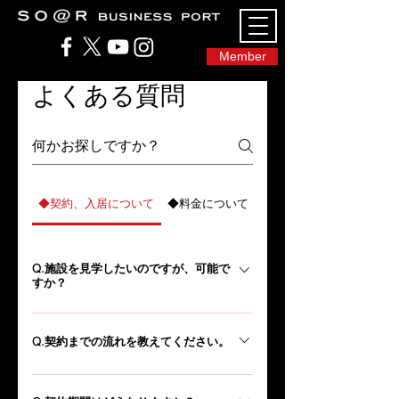
SO@Rビジネスポート｜広島市のシェアオフィ
ス・コワーキングスペース
Member
よくある質問
◆契約、入居について
◆料金について
◆施設サービスについて
Q.施設を見学したいのですが、可能で
すか？
A.もちろん可能です。施設の見学は平日の
9：00〜18：00で受け付けております。 見
Q.契約までの流れを教えてください。
学のご予約はお問い合わせフォーム又はお
A.ご見学⇒入居お申込⇒面談⇒契約⇒ご入
電話やメールにて承っております。 お気