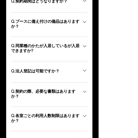
金（初期費用、初月分の賃料）⇒ご入居
Q.契約期間はどうなりますか？
軽にお問い合わせください。 TEL : 082-
となります。 ぜひ一度、見学にお越しく
532-5662 MAIL : info@soa-r.net
A.1年契約（自動更新）となります。 短期
ださい。
Q.ブースに備え付けの備品はあります
間での利用をご希望の方は、ご相談くださ
か？
い。
A.基本的には什器・備品は付いておりませ
Q.同業種のかたが入居しているが入居
ん。 机・椅子のレンタルを希望される方
できますか?
は、ご相談ください。
A.可能です。特に制約は設けておりませ
ん。
Q.法人登記は可能ですか？
A.可能です。法人登記後、登記簿謄本を提
Q.契約の際、必要な書類はあります
出して頂いております。 （コピーでも
か？
可）
A.法人の場合 ⇒ 登記簿謄本（6ヶ月以
Q.各室ごとの利用人数制限はあります
内のもので、コピーでも可） 個人の場
か？
合 ⇒ 住民票または運転免許証のコピー
など身分を証明するもの 上記をご準備く
A.一坪ブースの場合、お一人のみの入居と
ださい。