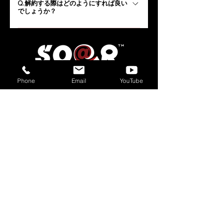
Q.解約する際はどのようにすれば良い
なります。 お二人以上で入居の場合は1.5
でしょうか？
坪から入居可能です。個室ブースの場合、
制限はございません。 ただし入居者１名
A.解約は退去月の3ヶ月前までにご連絡く
につき、施設利用料2,200円（税込）／月
ださい。 ※ANNEX個室は6ヶ月前
が必要です。
Phone
Email
YouTube
〒730-0803 広島市中区広瀬北町3-11 和光広瀬ビル ソ
アラ
ビジネスポート 4階
TEL：082-532-5662
FAX：082-532-5663
MAIL：
info@soa-r.net
​プライバシーポリシー