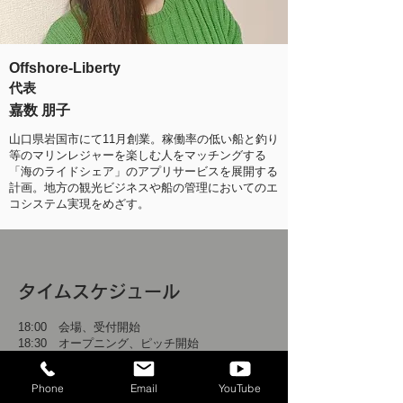
Offshore-Liberty
代表
嘉数 朋子
山口県岩国市にて11月創業。稼働率の低い船と釣り
等のマリンレジャーを楽しむ人をマッチングする
「海のライドシェア」のアプリサービスを展開する
計画。地方の観光ビジネスや船の管理においてのエ
コシステム実現をめざす。
タイムスケジュール
18:00 会場、受付開始
18:30 オープニング、ピッチ開始
（発表5分＆ゲストコメント8分）×6社
20:00 アドバイザー講評
Phone
Email
YouTube
​ 支援機関による制度ご紹介