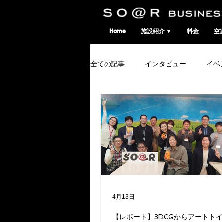
SO@Rビジネスポート｜広島市のシェアオフィス・コワーキングスペース
Home
施設紹介 ▼
料金
空
全ての記事
インタビュー
イベ
4月13日
【レポート】3DCGからアートト