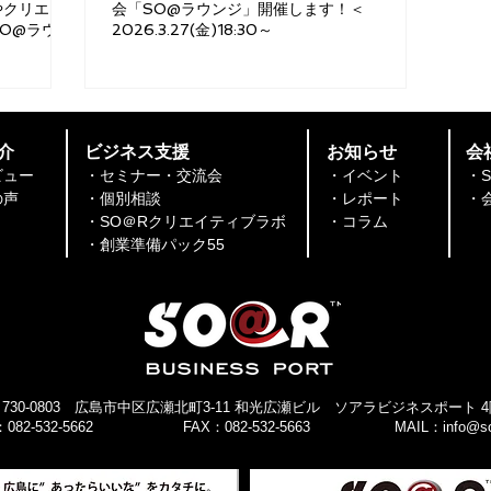
やクリエイ
会「SO@ラウンジ」開催します！＜
O@ラウン
2026.3.27(金)18:30～
！
介
​ビジネス支援
​お知らせ
会
ビュー
・セミナー・交流会
・イベント
・
​​
・個別相談
・レポート
・
・SO＠Rクリエイティブラボ
​​・コラム
​・創業準備パック55
730-0803 広島市中区広瀬北町3-11 和光広瀬ビル ソアラ
ビジネスポート 4
082-532-5662
FAX：082-532-5663
MAIL：
info@so