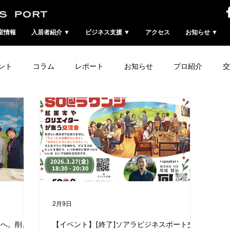
室情報
入居者紹介 ▼
ビジネス支援 ▼
アクセス
お知らせ ▼
ント
コラム
レポート
お知らせ
プロ紹介
交
2月9日
イへ。削ぎ
【イベント】[終了]ソアラビジネスポート交流