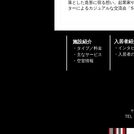
落とした造形に宿る想い。起業家
ターによるカジュアルな交流会「S
ジ」を3/27（金）に開催しました
​サイトマップ
​入居者紹
​施設紹介
・インタ
・タイプ／料金
・入居者の声
・主なサービス
​​・空室情報
〒
TEL：