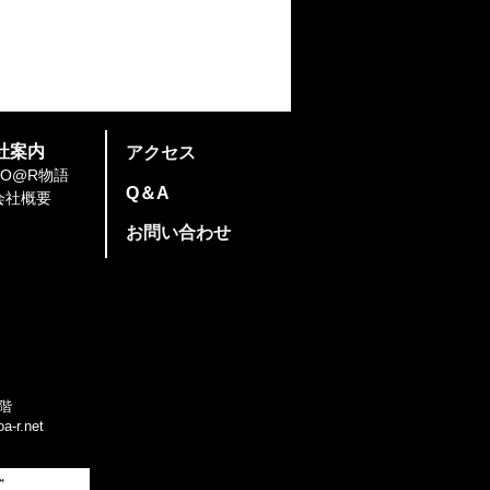
社案内
​アクセス
SO@R物語
​Q＆A
会社概要
​お問い合わせ
階
a-r.net