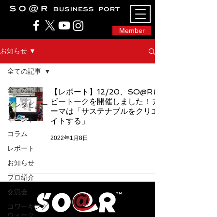
SO@Rビジネスポート｜広島市のシェアオフィ
ス・コワーキングスペース
Member
お知らせ ▼
全ての記事
全ての記事
【レポート】12/20、SO@Rロ
ビートークを開催しました！テ
インタビュー
ーマは「サステナブルをクリエ
イベント
イトする」
コラム
2022年1月8日
レポート
お知らせ
プロ紹介
交流会
コワーキング
ウィーク