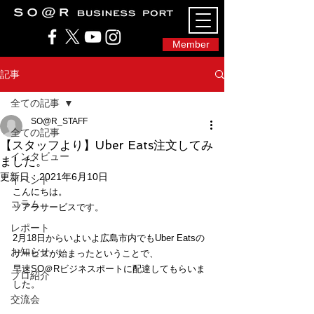
SO@Rビジネスポート｜広島市のシェアオフィ
ス・コワーキングスペース
Member
記事
全ての記事
SO@R_STAFF
全ての記事
【スタッフより】Uber Eats注文してみ
インタビュー
ました。
更新日：
2021年6月10日
イベント
こんにちは。
コラム
ソアラサービスです。
レポート
2月18日からいよいよ広島市内でもUber Eatsの
お知らせ
サービスが始まったということで、
早速SO＠Rビジネスポートに配達してもらいま
プロ紹介
した。
交流会