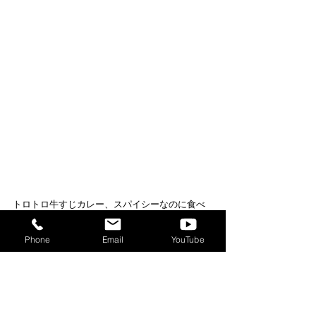
トロトロ牛すじカレー、スパイシーなのに食べ
やすくて、辛いのが苦手な人にもちょうどいい
辛さで美味しいと評判でしたよ。
Phone
Email
YouTube