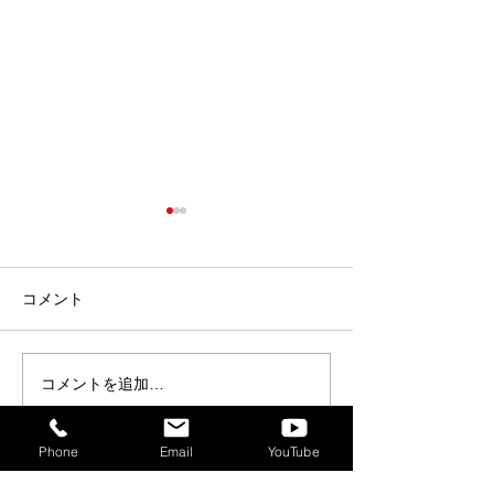
コメント
コメントを追加…
【“コワーキングウィー
【イベント】8/1
ク”開催！】コワーキング
発的集積地ソア
スペース無料開放＆ 施設
クミーティング
Phone
Email
YouTube
見学で5時間分チケットプ
レゼント！※8/5はランチ