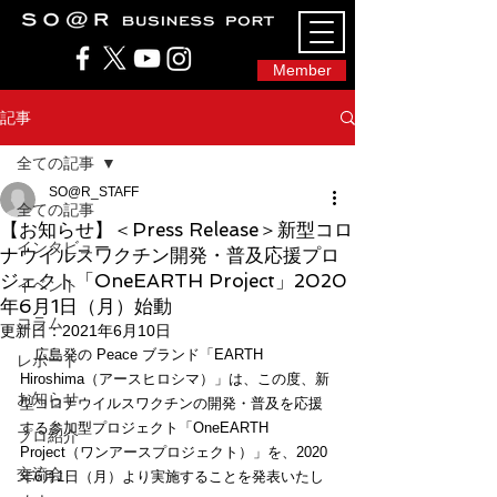
SO@Rビジネスポート｜広島市のシェアオフィ
ス・コワーキングスペース
Member
記事
全ての記事
SO@R_STAFF
全ての記事
【お知らせ】＜Press Release＞新型コロ
インタビュー
ナウイルスワクチン開発・普及応援プロ
ジェクト「OneEARTH Project」2020
イベント
年6月1日（月）始動
コラム
更新日：
2021年6月10日
　広島発の Peace ブランド「EARTH 
レポート
Hiroshima（アースヒロシマ）」は、この度、新
お知らせ
型コロナウイルスワクチンの開発・普及を応援
する参加型プロジェクト「OneEARTH 
プロ紹介
Project（ワンアースプロジェクト）」を、2020
交流会
年6月1日（月）より実施することを発表いたし