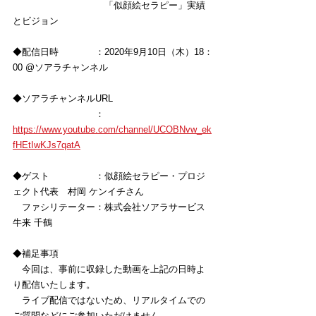
　　　　　　　　　　「似顔絵セラピー」実績
とビジョン
◆配信日時　　　　：
2020年9月10日（木）18：
00 @ソアラチャンネル
◆ソアラチャンネルURL　　　
　　　　　　　　　：
https://www.youtube.com/channel/UCOBNvw_ek
fHEtIwKJs7qatA
◆ゲスト　　　　　：似顔絵セラピー・プロジ
ェクト代表　村岡 ケンイチさん
　ファシリテーター：株式会社ソアラサービス 
牛来 千鶴 
◆補足事項
　今回は、事前に収録した動画を上記の日時よ
り配信いたします。
　ライブ配信ではないため、リアルタイムでの
ご質問などにご参加いただけません。