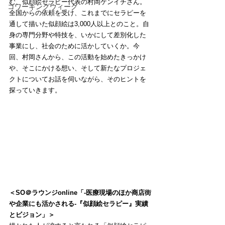
む、似顔絵セラピー代表の村岡ケンイチさん。
コワーキングウィーク
全国からの依頼を受け、これまでにセラピーを
通して描いた似顔絵は3,000人以上とのこと。
自
身
の専門分野や特技を、いかにして差別化した
事業にし、社会のために活かしていくか。今
回、
村岡さんから、この活動を始めたきっかけ
や、そこにかける想い、そして
新たなプロジェ
クトについてお話を伺いながら、そのヒントを
探っていきます。
＜SO＠ラウンジonline「-医療現場のほか商店街
や企業にも活かされる-『似顔絵セラピー』実績
とビジョン」＞