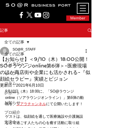
SO@Rビジネスポート｜広島市のシェアオフィ
ス・コワーキングスペース
Member
記事
全ての記事
SO@R_STAFF
全ての記事
【お知らせ】＜9/10（木）18:00公開！
インタビュー
SO＠ラウンジonline第6弾＞-医療現場
のほか商店街や企業にも活かされる-『似
イベント
顔絵セラピー』実績とビジョン
コラム
更新日：
2021年6月10日
9月10日（木）18:00に、「SO@ラウンジ 
レポート
online（ソアラウンジオンライン）」第6弾の動
お知らせ
画を、
ソアラチャンネル
にて
公開いたします！
プロ紹介
ゲストは、似顔絵を通して医療施設や介護施設
交流会
などで過ごす人たちの心を癒す活動に取り組