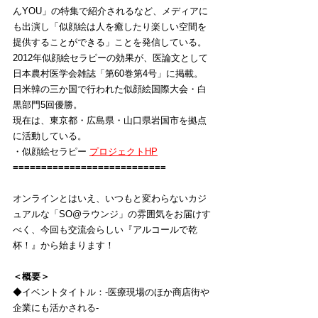
んYOU」の特集で紹介されるなど、メディアに
も出演し「似顔絵は人を癒したり楽しい空間を
提供することができる」ことを発信している。
2012年似顔絵セラピーの効果が、医論文として
日本農村医学会雑誌「第60巻第4号」に掲載。
日米韓の三か国で行われた似顔絵国際大会・白
黒部門5回優勝。
現在は、東京都・広島県・山口県岩国市を拠点
に活動している。
・似顔絵セラピー 
プロジェクトHP
=========================
==
オンラインとはいえ、いつもと変わらないカジ
ュアルな「SO@ラウンジ」の雰囲気をお届けす
べく、今回も交流会らしい『アルコールで乾
杯！』から始まります！
＜概要＞
◆イベントタイトル：
-医療現場のほか商店街や
企業にも活かされる-