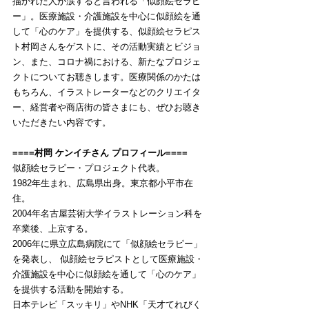
描かれた人が涙すると言われる「似顔絵セラピ
ー」。医療施設・介護施設を中心に似顔絵を通
して「心のケア」を提供する、似顔絵セラピス
ト村岡さんをゲストに、その活動実績とビジョ
ン、また、コロナ禍における、新たなプロジェ
クトについてお聴きします。医療関係のかたは
もちろん、イラストレーターなどのクリエイタ
ー、経営者や商店街の皆さまにも、ぜひお聴き
いただきたい内容です。
====
村岡 ケンイチ
さん プロフィール====
似顔絵セラピー・プロジェクト代表。
1982年生まれ、広島県出身。東京都小平市在
住。
2004年名古屋芸術大学イラストレーション科を
卒業後、上京する。
2006年に県立広島病院にて「似顔絵セラピー」
を発表し、 似顔絵セラピストとして医療施設・
介護施設を中心に似顔絵を通して「心のケア」
を提供する活動を開始する。
日本テレビ「スッキリ」やNHK「天才てれびく