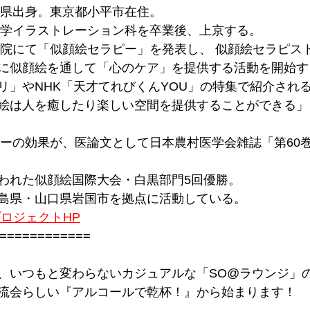
広島県出身。東京都小平市在住。
術大学イラストレーション科を卒業後、上京する。
島病院にて「似顔絵セラピー」を発表し、 似顔絵セラピス
に似顔絵を通して「心のケア」を提供する活動を開始す
リ」やNHK「天才てれびくんYOU」の特集で紹介され
絵は人を癒したり楽しい空間を提供することができる」
ラピーの効果が、医論文として日本農村医学会雑誌「第60
われた似顔絵国際大会・白黒部門5回優勝。
島県・山口県岩国市を拠点に活動している。
ロジェクトHP
==========
==
、いつもと変わらないカジュアルな「SO@ラウンジ」
流会らしい『アルコールで乾杯！』から始まります！