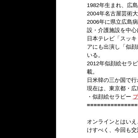
1982年生まれ、
2004年名古屋芸
2006年に県立広
設・介護施設を中心
日本テレビ「スッキ
アにも出演し「似顔
いる。
2012年似顔絵セ
載。
日米韓の三か国で行
現在は、東京都・広
・似顔絵セラピー 
プ
===============
オンラインとはいえ
けすべく、今回も交