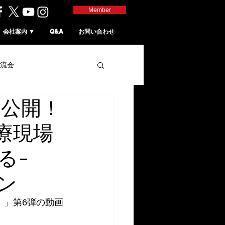
Member
会社案内 ▼
Q&A
お問い合わせ
流会
0公開！
医療現場
る-
ン
ン）」第6弾の動画