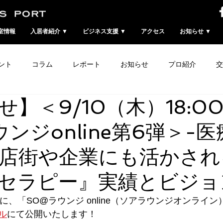
室情報
入居者紹介 ▼
ビジネス支援 ▼
アクセス
お知らせ ▼
ント
コラム
レポート
お知らせ
プロ紹介
交
せ】＜9/10（木）18:0
ンジonline第6弾＞-
店街や企業にも活かされ
セラピー』実績とビジョ
00に、「SO@ラウンジ online（ソアラウンジオンライ
ル
にて
公開いたします！