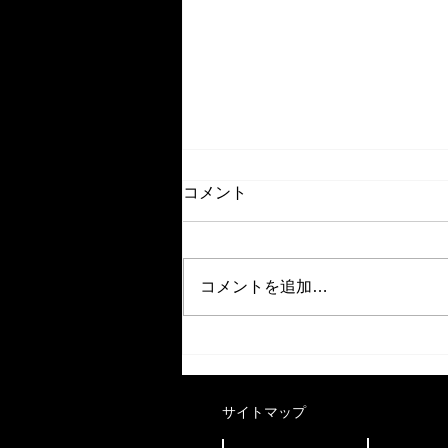
コメント
コメントを追加…
【イベント】9/11(金)もっと
飛躍したい女性起業家へ。
「ミニJ300 in 広島」開催！
​サイトマップ