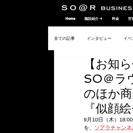
SO@Rビジネスポート｜広島市のシェアオフィス・コワーキングスペース
Home
施設紹介 ▼
料金
空
全ての記事
インタビュー
イベ
【お知ら
コワーキングウィーク
SO＠ラウ
のほか商
『似顔絵
9月10日（木）18:
を、
ソアラチャンネ