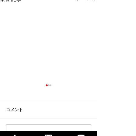
コメント
コメントを追加…
【“コワーキングウィー
【イベント】8/1