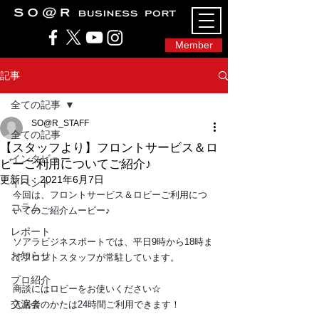
SO@Rビジネスポート｜広島市のシェアオフィ
ス・コワーキングスペース
Member
記事
全ての記事
SO@R_STAFF
全ての記事
【スタッフより】フロントサービス＆ロ
インタビュー
ビーご利用についてご紹介♪
更新日：
2021年6月7日
イベント
今回は、フロントサービス＆ロビーご利用につ
コラム
いてのご紹介ムービー♪
レポート
ソアラビジネスポートでは、平日9時から18時ま
お知らせ
でフロントスタッフが常駐しています。
プロ紹介
商談にはロビーをお使いください
☆
交流会
入居者のかたは24時間ご利用できます！