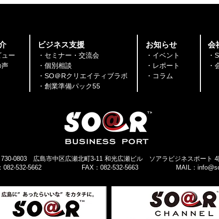
催！】コワーキングスペース
集積
無料開放＆ 施設見学で5時間
ィン
分チケットプレゼント！
※8/5はランチ会同時開催＜
介
​ビジネス支援
​お知らせ
会
8/3(月)～8/7(金)＞
ビュー
・セミナー・交流会
・イベント
・
​​
・個別相談
・レポート
・
・SO＠Rクリエイティブラボ
​​・コラム
​・創業準備パック55
730-0803 広島市中区広瀬北町3-11 和光広瀬ビル ソアラ
ビジネスポート 4
082-532-5662
FAX：082-532-5663
MAIL：
info@so