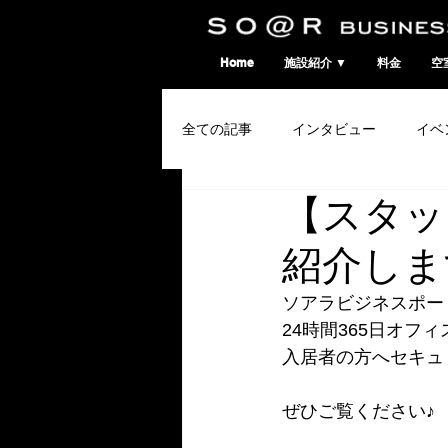
SO@Rビジネスポート｜広島市のシェアオフィス・コワーキングスペース
Home
施設紹介 ▼
料金
空
全ての記事
インタビュー
イベ
【スタッ
コワーキングウィーク
紹介しま
ソアラビジネスポー
24時間365日オフ
入居者の方へセキュ
ぜひご覧ください♪