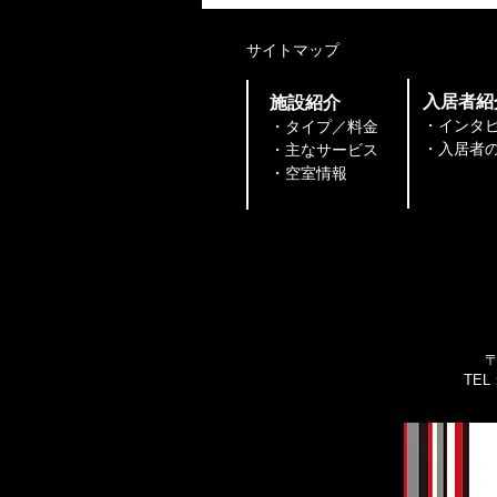
飛躍したい女性起業家へ。
「ミニJ300 in 広島」開催！
​サイトマップ
​入居者紹
​施設紹介
・インタ
・タイプ／料金
・入居者の声
・主なサービス
​​・空室情報
〒
TEL：