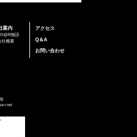
地ソアラ ブレイクミーテ
グ
社案内
​アクセス
SO@R物語
​Q＆A
会社概要
​お問い合わせ
階
a-r.net