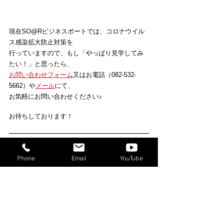
現在SO@Rビジネスポートでは、コロナウイル
ス感染拡大防止対策を
行っていますので、もし「やっぱり見学してみ
たい！」と思ったら、
お問い合わせフォーム
又はお電話（082-532-
5662）や
メール
にて、
お気軽にお問い合わせください♪
お待ちしております！
◆SO＠Rビジネスポート1.5坪クローズブース　
3F319号室
Phone
Email
YouTube
（月額利用料）
区画賃借料　32,000円（税込　35,200円）
共益費　　　  5,500円（税込　6,050円）
光熱費等　　  5,500円（税込　6,050円）
----------------------------------------
賃料合計　　43,000円（税込　47,300円）