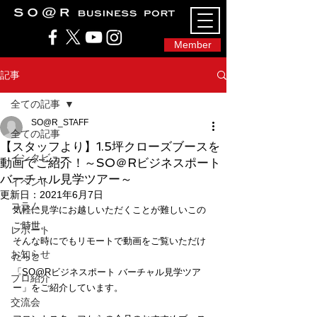
SO@Rビジネスポート｜広島市のシェアオフィ
ス・コワーキングスペース
Member
記事
全ての記事
SO@R_STAFF
全ての記事
【スタッフより】1.5坪クローズブースを
インタビュー
動画でご紹介！～SO＠Rビジネスポート
バーチャル見学ツアー～
イベント
更新日：
2021年6月7日
コラム
気軽に見学にお越しいただくことが難しいこの
ご時世。
レポート
そんな時にでもリモートで動画をご覧いただけ
お知らせ
たらと
「SO@Rビジネスポート バーチャル見学ツア
プロ紹介
ー」をご紹介しています。
交流会