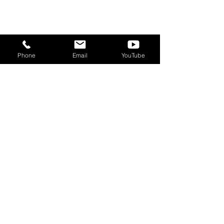
Phone
Email
YouTube
コメント
コメントを追加…
【“コワーキングウィー
【イベント】8/1
ク”開催！】コワーキング
発的集積地ソア
スペース無料開放＆ 施設
クミーティング
見学で5時間分チケットプ
レゼント！※8/5はランチ
会同時開催＜8/3(月)～
8/7(金)＞