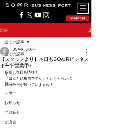
SO@Rビジネスポート｜広島市のシェアオフィ
ス・コワーキングスペース
Member
記事
全ての記事
SO@R_STAFF
全ての記事
【スタッフより】本日もSO@Rビジネス
インタビュー
ポート営業中♪
6/10、本日も晴れ！
イベント
「ほんとに梅雨ですか」というくらいに
コラム
晴れの日が続いていますね！
レポート
お知らせ
プロ紹介
交流会