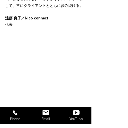
して、常にクライアントとともに歩み続ける。
遠藤 良子／Nico connect
代表
北海道出身、2012年より東広島へ移住。
デザイン好きOLとして働く中で、「アート」で
Phone
Email
YouTube
はなく、共感を呼び課題を解決していく「デザ