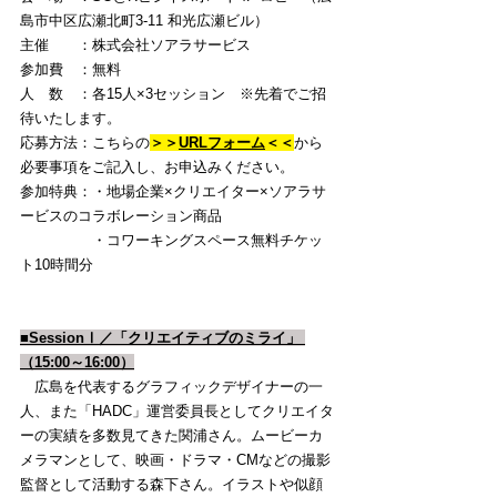
島市中区広瀬北町3-11 和光広瀬ビル）
主催　　：株式会社ソアラサービス
参加費　：無料
人　数　：各15人×3セッション　※先着でご招
待いたします。
応募方法：こちらの
＞＞
URLフォーム
＜＜
から
必要事項をご記入し、お申込みください。
参加特典：・地場企業×クリエイター×ソアラサ
ービスのコラボレーション商品
　　　　　・コワーキングスペース無料チケッ
ト10時間分
■SessionⅠ／「クリエイティブのミライ」 
（15:00～16:00）
　広島を代表するグラフィックデザイナーの一
人、また「HADC」運営委員長としてクリエイタ
ーの実績を多数見てきた関浦さん。ムービーカ
メラマンとして、映画・ドラマ・CMなどの撮影
監督として活動する森下さん。イラストや似顔