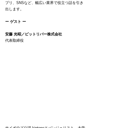
プリ、SNSなど、幅広い業界で役立つ話を引き
出します。
ー ゲスト ー
安藤 光昭／ビットリバー株式会社
代表取締役
サイボウズ公認 kintoneエバンジェリスト。大学