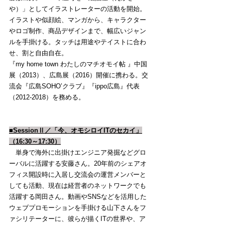
や）」としてイラストレーターの活動を開始。
イラストや似顔絵、マンガから、キャラクター
やロゴ制作、商品デザインまで、幅広いジャン
ルを手掛ける。タッチは用途やテイストに合わ
せ、割と自由自在。
『my home town わたしのマチオモイ帖 』中国
展（2013）、広島展（2016）開催に携わる。交
流会『広島SOHO’クラブ』『ippo広島』代表
（2012-2018）を務める。
■SessionⅡ／「今、オモシロイITのセカイ」
（16:30～17:30）
　単身で海外に出掛けエンジニア発掘などグロ
ーバルに活躍する安藤さん。20年前のシェアオ
フィス開設時に入居し交流会の運営メンバーと
しても活動、現在は経営者のネットワークでも
活躍する岡田さん。動画やSNSなどを活用した
ウェブプロモーションを手掛ける山下さんをフ
ァシリテーターに、彼らが描くITの世界や、ア