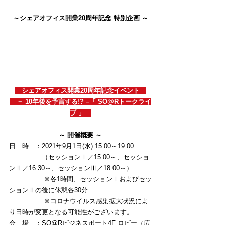
～シェアオフィス開業20周年記念 特別企画 ～
　シェアオフィス開業20周年記念イベント　
　－ 10年後を予言する!? –「 SO@Rトークライ
ブ 」　
～ 開催概要 ～
日　時　：2021年9月1日(水) 15:00～19:00
　　　　　（セッションⅠ／15:00～、セッショ
ンⅡ／16:30～、セッションⅢ／18:00～）
　　　　　 ※各1時間、セッションⅠおよびセッ
ションⅡの後に休憩各30分
　　　　　 ※コロナウイルス感染拡大状況によ
り日時が変更となる可能性がございます。
会　場　：SO@Rビジネスポート4F ロビー（広