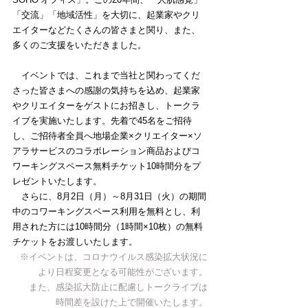
「交流」「地域活性」を大切に、起業家やクリ
エイターなどたくさんの皆さまと関り、また、
多くのご支援をいただきました。
　イベントでは、これまで当社と関わってくだ
さった皆さまへの感謝の気持ちを込め、起業家
やクリエイターをゲストにお招きし、トークラ
イブを実施いたします。先着で45名をご招待
し、ご招待者全員へ地場企業×クリエイター×ソ
アラサービスのコラボレーション商品およびコ
ワーキングスペース無料チケット10時間分をプ
レゼントいたします。
　さらに、8月2日（月）～8月31日（火）の期間
中のコワーキングスペース利用を無料とし、利
用された方には10時間分（1時間×10枚）の無料
チケットをお渡しいたします。
※イベントは、コロナウイルス感染拡大状況に
より日程変更となる可能性がございます。
　また、感染拡大防止に配慮しトークライブは
時間差を設けた上で開催いたします。