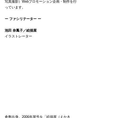
写真撮影）Webプロモーション企画・制作を行
っています。
ー ファシリテーター ー
池田 奈鳳子／絵描屋
イラストレーター
倉敷出身。2006年屋号を「絵描屋（えかき