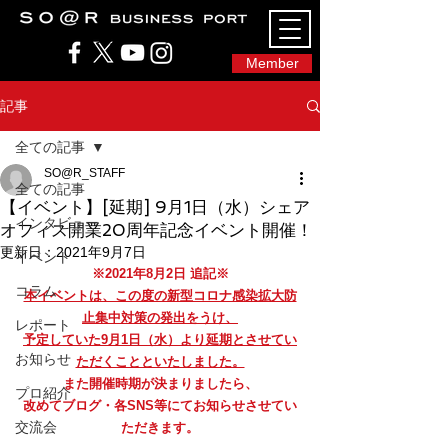
SO@Rビジネスポート｜広島市のシェアオフィ
ス・コワーキングスペース
Member
記事
全ての記事
SO@R_STAFF
全ての記事
【イベント】[延期] 9月1日（水）シェア
インタビュー
オフィス開業20周年記念イベント開催！
更新日：
2021年9月7日
イベント
※2021年8月2日 追記※
コラム
本イベントは、この度の新型コロナ感染拡大防
止集中対策の発出をうけ、
レポート
予定していた9月1日（水）より延期とさせてい
お知らせ
ただくことといたしました。
また開催時期が決まりましたら、
プロ紹介
改めてブログ・各SNS等にてお知らせさせてい
交流会
ただきます。