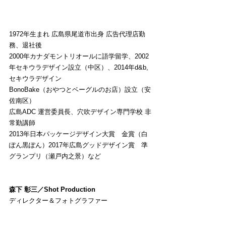
1972年生まれ 広島県尾道市出身 広告代理店勤
務、退社後
2000年カナダモントリオールに語学留学、2002
年セキウラデザイン設立（中区）、2014年d&b,
セキウラデザイン
BonoBake（おやつとベーグルのお店）設立（安
佐南区）
広島ADC 運営委員長、穴吹デザイン専門学校 非
常勤講師
2013年日本パッケージデザイン大賞　金賞（白
ぽん黒ぽん）2017年広島グッドデザイン賞　準
グランプリ（瀬戸内之景）など
森下 彰三／Shot Production
ディレクター＆フォトグラファー