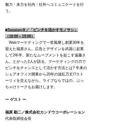
魅力・未力を社内・社外へコミュニケートを行
う。
■SessionⅢ／「ピンチを活かすモノサシ」
（18:00～19:00）
　Webマーケティングで一世風靡し創業30年を
迎えた福原さん。広告とデザインを武器に起業
して2年半、新たなムーブメントを起こす遠藤さ
ん。とがった2人が語る、マーケティングの力で
ピンチをチャンスとして活かす方法とは? 牛来の
シェアオフィス開業から20年の波乱万丈!?スト
ーリィを交えながら、ライブならではの、ぶっ
ちゃけトークもお届けします。
ー ゲスト ー
福原 勘二／株式会社カンドウコーポレーション
代表取締役会長