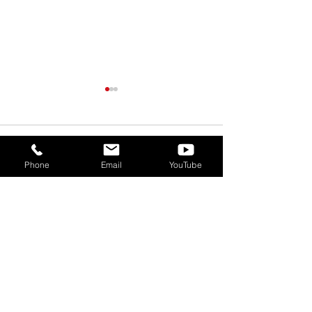
コメント
Phone
Email
YouTube
コメントを追加…
【“コワーキングウィー
【イベント】8/1
ク”開催！】コワーキング
発的集積地ソア
スペース無料開放＆ 施設
クミーティング
見学で5時間分チケットプ
レゼント！※8/5はランチ
会同時開催＜8/3(月)～
8/7(金)＞