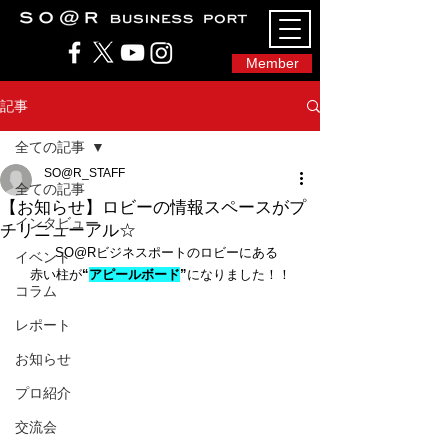
SO@Rビジネスポート｜広島市のシェアオフィ
ス・コワーキングスペース
Member
記事
全ての記事
SO@R_STAFF
全ての記事
【お知らせ】ロビーの情報スペースがプ
インタビュー
チリニューアル☆
　SO@Rビジネスポートのロビーにある
イベント
赤い柱が
“
アピールボード
”
になりました！！
コラム
レポート
お知らせ
プロ紹介
交流会