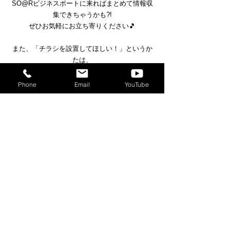
SO@Rビジネスポートに来ればまとめて情報収
集できちゃうかも?!
ぜひお気軽にお立ち寄りください🎵
また、「チラシを設置してほしい！」というか
たは、
ソアラスタッフまで☆
#News
Phone
Email
YouTube
すべて表示
最新記事