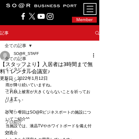
SO@Rビジネスポート｜広島市のシェアオフィ
ス・コワーキングスペース
Member
記事
全ての記事
SO@R_STAFF
全ての記事
【スタッフより】入居者は3時間まで無
インタビュー
料！レンタル会議室♪
更新日：
2022年1月12日
イベント
雨が降り続いていますね。
コラム
これ以上被害が大きくならないことを祈ってお
ります。。
レポート
お知らせ
さて、今回はSO@Rビジネスポートの施設につ
いてご紹介^^
プロ紹介
当施設では、液晶TVやホワイトボードを備え付
交流会
けた