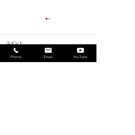
コメント
Phone
Email
YouTube
コメントを追加…
【“コワーキングウィー
【イベント】8/1
ク”開催！】コワーキング
発的集積地ソア
スペース無料開放＆ 施設
クミーティング
見学で5時間分チケットプ
レゼント！※8/5はランチ
会同時開催＜8/3(月)～
8/7(金)＞
〒730-0803 広島市中区広瀬北町3-11 和光広瀬ビル ソ
アラ
ビジネスポート 4階
TEL：082-532-5662
FAX：082-532-5663