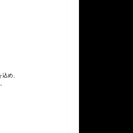
を込め、
の。