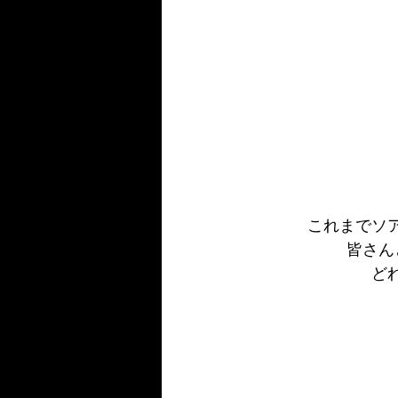
これまでソ
皆さん
ど