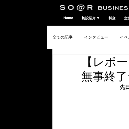
SO@Rビジネスポート｜広島市のシェアオフィス・コワーキングスペース
Home
施設紹介 ▼
料金
空
全ての記事
インタビュー
イベ
【レポー
コワーキングウィーク
無事終了
先