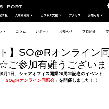
室情報
入居者紹介 ▼
ビジネス支援 ▼
アクセス
お知らせ ▼
ント
コラム
レポート
お知らせ
プロ紹介
交
ト】SO@Rオンライン
☆ご参加有難うございま
日9月1日、シェアオフィス開業20周年記念のイベント、
「
SO@Rオンライン同窓会
」を開催しました！！