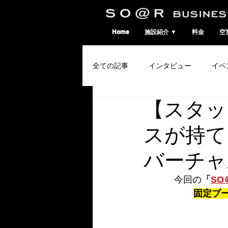
SO@Rビジネスポート｜広島市のシェアオフィス・コワーキングスペース
Home
施設紹介 ▼
料金
空
全ての記事
インタビュー
イベ
【スタッ
コワーキングウィーク
スが持て
バーチャ
今回の
「
SO
固定ブ