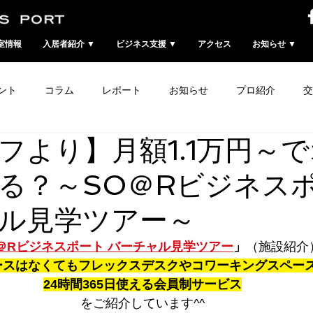
室情報
入居者紹介 ▼
ビジネス支援 ▼
アクセス
お知らせ ▼
ント
コラム
レポート
お知らせ
プロ紹介
交
フより】月額1.1万円～
る？～SO＠Rビジネス
ル見学ツアー～
＠Rビジネスポート バーチャル見学ツアー
」
（施設紹介
ースはなくてもフレックスデスクやコワーキングスペース
24時間365日使える会員制サービス
をご紹介しています^^