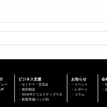
【“コワーキングウィーク”開
【イ
催！】コワーキングスペース
集積
無料開放＆ 施設見学で5時間
ィン
分チケットプレゼント！
※8/5はランチ会同時開催＜
介
​ビジネス支援
​お知らせ
会
8/3(月)～8/7(金)＞
ビュー
・セミナー・交流会
・イベント
・
​​
・個別相談
・レポート
・
・SO＠Rクリエイティブラボ
​​・コラム
​・創業準備パック55