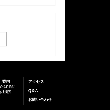
ベント】8/10(月)創発的
地ソアラ ブレイクミーテ
グ
社案内
​アクセス
SO@R物語
​Q＆A
会社概要
​お問い合わせ