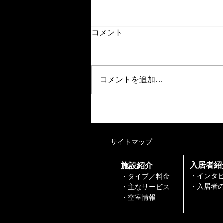
コメント
コメントを追加…
【イベント】9/11(金)もっと
飛躍したい女性起業家へ。
「ミニJ300 in 広島」開催！
​サイトマップ
​入居者紹
​施設紹介
・インタ
・タイプ／料金
・入居者の声
・主なサービス
​​・空室情報