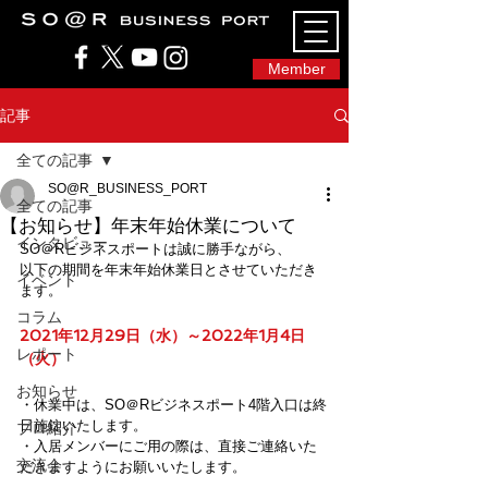
SO@Rビジネスポート｜広島市のシェアオフィ
ス・コワーキングスペース
Member
記事
全ての記事
SO@R_BUSINESS_PORT
全ての記事
【お知らせ】年末年始休業について
インタビュー
SO＠Rビジネスポートは誠に勝手ながら、
以下の期間を年末年始休業日とさせていただき
イベント
ます。
コラム
2021年12月29日（水）～2022年1月4日
レポート
（火）
お知らせ
・休業中は、SO＠Rビジネスポート4階入口は終
日施錠いたします。
プロ紹介
・入居メンバーにご用の際は、直接ご連絡いた
交流会
だきますようにお願いいたします。