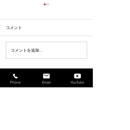
コメント
コメントを追加…
【“コワーキングウィー
【イベント】8/1
ク”開催！】コワーキング
発的集積地ソア
スペース無料開放＆ 施設
クミーティング
見学で5時間分チケットプ
レゼント！※8/5はランチ
Phone
Email
YouTube
会同時開催＜8/3(月)～
8/7(金)＞
〒730-0803 広島市中区広瀬北町3-11 和光広瀬ビル ソ
アラ
ビジネスポート 4階
TEL：082-532-5662
FAX：082-532-5663
MAIL：
info@soa-r.net