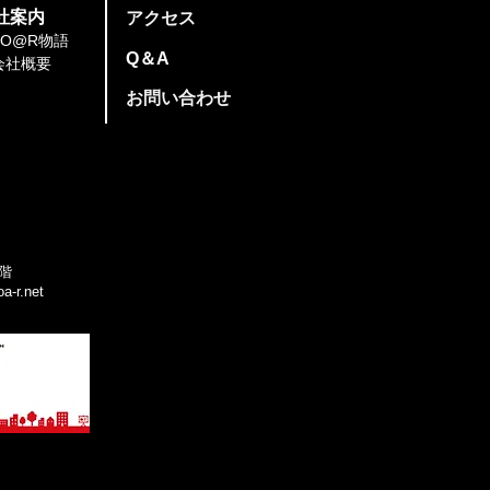
社案内
​アクセス
SO@R物語
​Q＆A
会社概要
​お問い合わせ
階
a-r.net