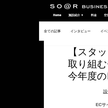
SO@Rビジネスポート｜広島市のシェアオフィス・コワーキングスペース
Home
施設紹介 ▼
料金
空
全ての記事
インタビュー
イベ
【スタッ
コワーキングウィーク
取り組む
今年度の
設
EC