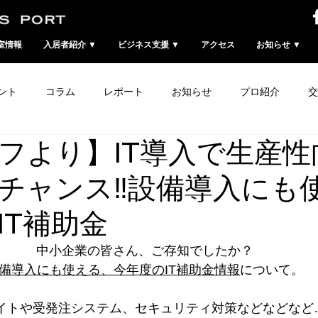
室情報
入居者紹介 ▼
ビジネス支援 ▼
アクセス
お知らせ ▼
ント
コラム
レポート
お知らせ
プロ紹介
交
フより】IT導入で生産性
チャンス‼設備導入にも
IT補助金
中小企業の皆さん、ご存知でしたか？
備導入にも使える、今年度のIT補助金情報
について。
サイトや受発注システム、セキュリティ対策などなどなど