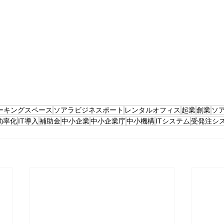
ーキングスペース
ソアラビジネスポート
レンタルオフィス
起業
創業
ソ
効率化
IT導入
補助金
中小企業
中小企業庁
中小機構
ITシステム
受発注シ