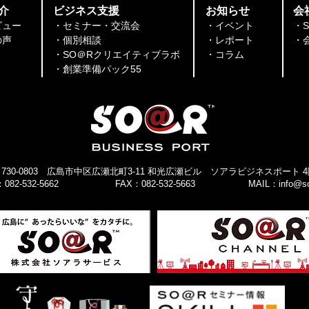
※8/5はランチ会同時開催＜
介
​ビジネス支援
​お知らせ
会
8/3(月)～8/7(金)＞
ビュー
・セミナー・交流会
・イベント
・
​​
・個別相談
・レポート
・
・SO＠Rクリエイティブラボ
​​・コラム
​・創業準備パック55
730-0803 広島市中区広瀬北町3-11 和光広瀬ビル ソアラ
ビジネスポート 4
082-532-5662
FAX：082-532-5663
MAIL：
info@so