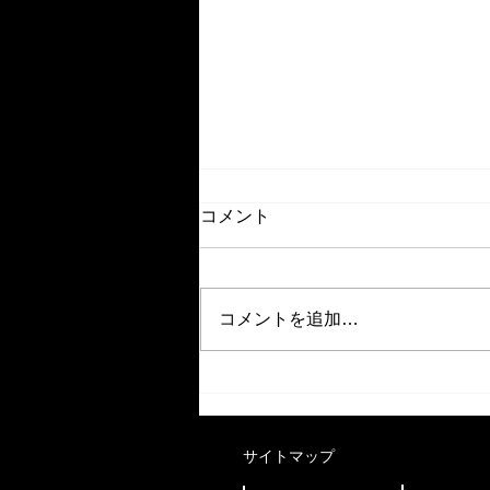
コメント
コメントを追加…
【イベント】9/11(金)もっと
飛躍したい女性起業家へ。
「ミニJ300 in 広島」開催！
​サイトマップ