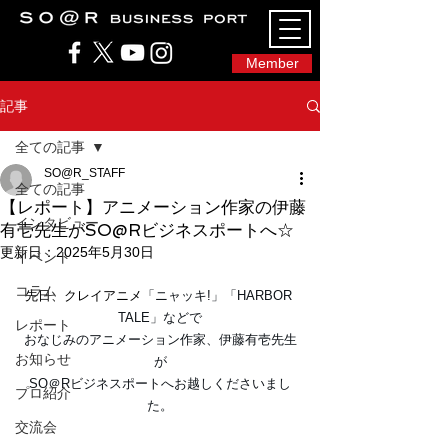
SO@Rビジネスポート｜広島市のシェアオフィ
ス・コワーキングスペース
Member
記事
全ての記事
SO@R_STAFF
全ての記事
【レポート】アニメーション作家の伊藤
インタビュー
有壱先生がSO@Rビジネスポートへ☆
更新日：
2025年5月30日
イベント
コラム
先日、クレイアニメ
「ニャッキ!」「HARBOR 
TALE」などで
レポート
おなじみのアニメーション作家、伊藤有壱先生
お知らせ
が
SO＠Rビジネスポートへお越しくださいまし
プロ紹介
た。
交流会