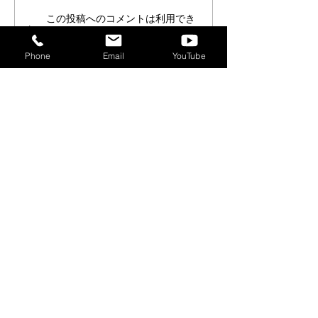
無料観覧ギャラリー＆ワ
【無料開放】8/3
この投稿へのコメントは利用でき
なくなりました。詳細はサイト所
イヤーアートワークショ
8/7(金)SO@
有者にお問い合わせください。
ップを開催します！
ングウィーク開
Phone
Email
YouTube
ント＆特典盛り
ん！
〒730-0803 広島市中区広瀬北町3-11 和光広瀬ビル ソ
アラ
ビジネスポート 4階
TEL：082-532-5662
FAX：082-532-5663
MAIL：
info@soa-r.net