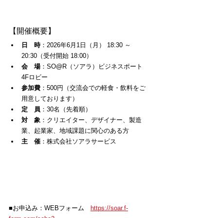
【開催概要】
日　時
：2026年6月1日（月） 18:30 ～ 
20:30（受付開始 18:00）
会　場
：SO@R（ソアラ）ビジネスポート 
4Fロビー
参加費
：500円（交流会での軽食・飲料をご
用意しております）
定　員
：30名（先着順）
対　象
：クリエイター、デザイナー、製造
業、起業家、地域課題に関心のある方
主　催
：株式会社ソアラサービス
■
お申込み：WEBフォーム　
https://soar.f-