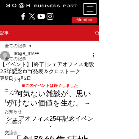
SO@Rビジネスポート｜広島市のシェアオフィ
ス・コワーキングスペース
Member
記事
全ての記事
SO@R_STAFF
全ての記事
【イベント】[終了]シェアオフィス開設
インタビュー
25年記念ロゴ発表＆クロストーク
更新日：
6月2日
イベント
※このイベントは終了しました
コラム
～何気ない雑談が、思い
レポート
がけない価値を生む。
～ 
お知らせ
シェアオフィス25年記念イベン
プロ紹介
ト
交流会