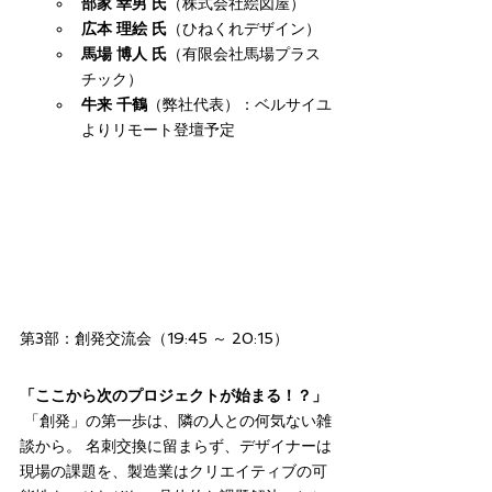
部家 幸男 氏
（株式会社絵図屋）
広本 理絵 氏
（ひねくれデザイン）
馬場 博人 氏
（有限会社馬場プラス
チック）
牛来 千鶴
（弊社代表）：ベルサイユ
よりリモート登壇予定
第3部：創発交流会（19:45 ～ 20:15）
「ここから次のプロジェクトが始まる！？」
 「創発」の第一歩は、隣の人との何気ない雑
談から。 名刺交換に留まらず、デザイナーは
現場の課題を、製造業はクリエイティブの可