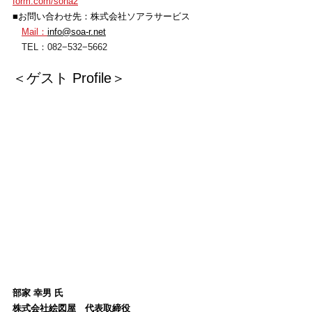
form.com/soha2
■お問い合わせ先：株式会社ソアラサービス　
Mail：
info@soa-r.net
　TEL：082−532−5662
＜ゲスト Profile＞
部家 幸男 氏
株式会社絵図屋　代表取締役