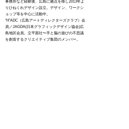
事務所など経験後、広島に拠点を移し2013年よ
りひねくれデザイン設立。デザイン、ワークシ
ョップ等を中心に活動中。
“H”ADC（広島アートディレクターズクラブ）会
員／JAGDA(日本グラフィックデザイン協会)広
島地区会員。立平面社〜手と脳の遊びの不思議
を創造するクリエイティブ集団のメンバー。