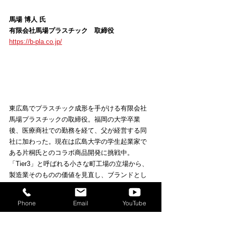
馬場 博人 氏
有限会社馬場プラスチック　取締役
https://b-pla.co.jp/
東広島でプラスチック成形を手がける有限会社
馬場プラスチックの取締役。福岡の大学卒業
後、医療商社での勤務を経て、父が経営する同
社に加わった。現在は広島大学の学生起業家で
ある片桐氏とのコラボ商品開発に挑戦中。
「Tier3」と呼ばれる小さな町工場の立場から、
製造業そのものの価値を見直し、ブランドとし
て発信していくことを目指す。物価上昇や利益
率の低下といった課題を抱える同業の町工場に
Phone
Email
YouTube
とってのロールモデルとなるべく、新たなもの
づくりの形に挑戦している。