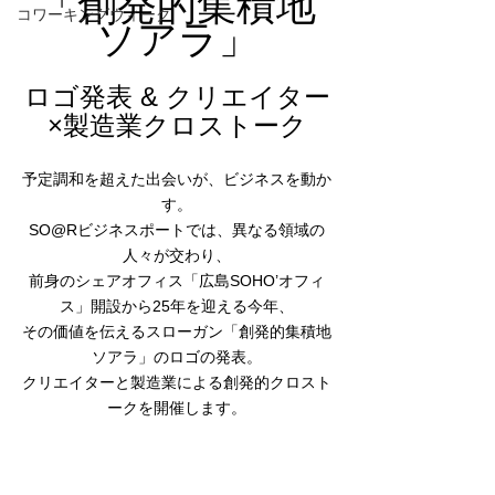
「創発的集積地
コワーキングウィーク
ソアラ」
ロゴ発表 & クリエイター
×製造業クロストーク
予定調和を超えた出会いが、ビジネスを動か
す。
SO@Rビジネスポートでは、異なる領域の
人々が交わり、
前身のシェアオフィス「広島SOHO’オフィ
ス」開設から25年を迎える今年、
その価値を伝えるスローガン「創発的集積地
ソアラ」のロゴの発表。
クリエイターと製造業による創発的クロスト
ークを開催します。