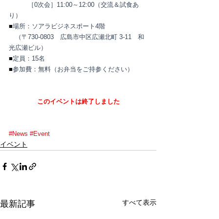
　　　［0次会］11:00～12:00（交流＆試食あ
り）
■
場所：ソアラビジネスポート4階
（〒730-0803　広島市中区広瀬北町 3-11　和
光広瀬ビル）
■
定員：15名
■
参加費：無料（お弁当をご持参ください）
このイベントは終了しました
#News
#Event
イベント
すべて表示
最新記事