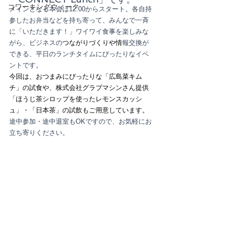
コワーキングウィーク
メインとなる本会は12:00からスタート。各自持
参したお弁当などを持ち寄って、みんなで一斉
に「いただきます！」ワイワイ食事を楽しみな
がら、ビジネスの
つながりづくりや情
報交換が
できる、平日のランチタイムにぴったりなイベ
ントです。
今回は、おつまみにぴったりな「広島菜キム
チ」の試食や、株式会社グラブマシンさん提供
「ほうじ茶シロップを使ったレモンスカッシ
ュ」・「日本茶」の試飲もご用意しています。
途中参加・途中退室もOKですので、お気軽にお
立ち寄りください。