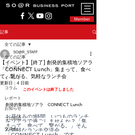
SO@Rビジネスポート｜広島市のシェアオフィ
ス・コワーキングスペース
Member
記事
全ての記事
SO@R_STAFF
全ての記事
【イベント】[終了] 創発的集積地ソアラ
インタビュー
「CONNECT Lunch」集まって、食べ
て、繋がる、気軽なランチ会
イベント
更新日：
4 日前
コラム
このイベントは終了しました
レポート
創発的集積地ソアラ　CONNECT Lunch
お知らせ
お昼休みの1時間、いつものランチ
プロ紹介
をソアラで過ごしませんか？「集
まって、食べて、繋がる。」そん
交流会
な気軽なランチ交流会
「CONNECT Lunch」です。