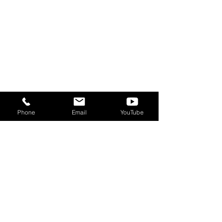
Phone
Email
YouTube
コメント
【イベント】8/10(月)創
【イベント】[終了
この投稿へのコメントは利用でき
なくなりました。詳細はサイト所
発的集積地ソアラ ブレイ
強会 〜SNS投稿