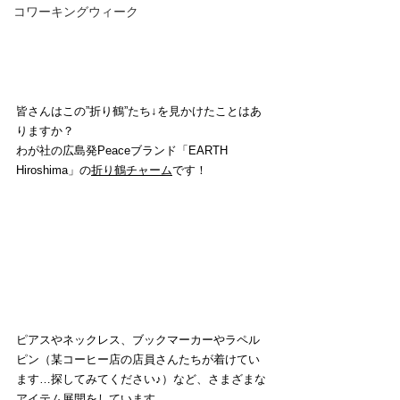
コワーキングウィーク
皆さんはこの”折り鶴”たち↓を見かけたことはあ
りますか？
わが社の
広島発Peaceブランド「EARTH 
Hiroshima」の
折り鶴チャーム
です！
ピアスやネックレス、ブックマーカーやラペル
ピン（某コーヒー店の店員さんたちが着けてい
ます…探してみてください♪）など、さまざまな
アイテム展開をしています。