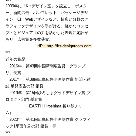
2003年に「K’sデザイン室」を設立し、ポスタ
ー、新聞広告、パンフレット、パッケージデザ
イン、CI、Webデザインなど、幅広い分野のグ
ラフィックデザインを手がける。確かなコンセ
プトとビジュアルの力を活かした表現に定評が
あり、広告賞を多数受賞。
HP：
http://ks-designroom.com
***
近年の賞歴
　2016年　第43回中国新聞広告賞「グランプ
リ」受賞
　2017年　第38回広島広告企画制作賞 新聞・雑
誌 単発広告の部 銀賞
　2019年　第15回ひろしまグッドデザイン賞 プ
ロダクト部門 奨励賞
　　　　　（EARTH Hiroshima 折り鶴チャー
ム）
　2020年　第41回広島広告企画制作賞 グラフィ
ック1平面印刷の部 銀賞　等
***