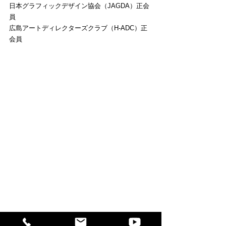
日本グラフィックデザイン協会（JAGDA）正会
員
広島アートディレクターズクラブ（H-ADC）正
会員
有限会社馬場プラスチック 代表取締役