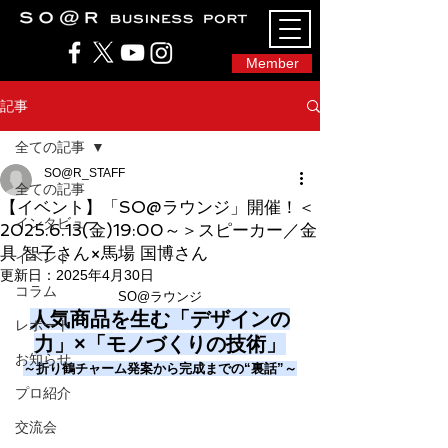
SO@Rビジネスポート｜広島市のシェアオフィ
ス・コワーキングスペース
Member
記事
全ての記事
SO@R_STAFF
全ての記事
【イベント】「SO@ラウンジ」開催！＜
インタビュー
2025.6.13(金)19:00～＞スピーカー／金
具 智子さん×馬場 国博さん
イベント
更新日：
2025年4月30日
コラム
SO@ラウンジ
人気商品を生む「デザインの
レポート
力」×「モノづくりの技術」
お知らせ
～折り鶴チャーム発案から完成までの“裏話”～
プロ紹介
交流会