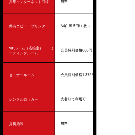
共用インターネット回線
無料
共有コピー・プリンター
A4白黒 5円/１枚～
VIPルーム（応接室） ミ
会員特別価格660円～990円/時間
ーティングルーム
セミナールーム
会員特別価格1,375円～1,650円/時間
レンタルロッカー
先着順で利用可
提携施設
無料