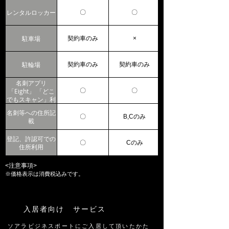
レンタルロッカー
〇
〇
駐車場
契約車のみ
×
駐輪場
契約車のみ
契約車のみ
名刺アプリ
「Eight」 「どこ
〇
〇
でもスキャン」利
用
名刺等への住所記
〇
B,Cのみ
載
登記、許認可での
〇
Cのみ
住所利用
<注意事項>
※価格表示は消費税込みです。
入居者向け サービス
ソアラビジネスポートにご入居して頂いたかた