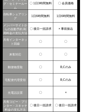
グ・セミナールー
〇 1日3時間無料
〇 会員価格
ム
自転車シェアリン
1日6時間無料
1日6時間無料
グ
メンバーサイトか
らの自動予約 利
〇 後日一括請求
× 事前振込
用料金の支払方法
共有インターネッ
〇
〇
ト回線
来客対応
〇
〇
郵便物受取
〇
B,Cのみ
宅配便代理受領
〇
B,Cのみ
光電話設置
〇
×
共有コピー・プリ
△(利用時間のみ)
ンター・スキャナ
〇 後日一括請求
〇 後日一括請求
料金の支払方法