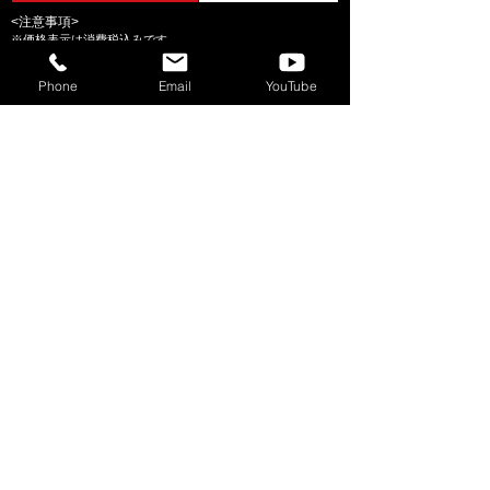
<注意事項>
※価格表示は消費税込み
です。
※営業時間外については、一部ご利用できないサービスがあ
ります。
Phone
Email
YouTube
お見積りやご見学などお問合せはこちら
一般向け サービス
一般のかたも以下のサービスをご利用いただけま
す。
共用インターネット回線
無料
共有コピー・プリンター
A4白黒 5円/１枚～