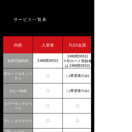
サービス一覧表
内容
入居者
FLEX会員
24時間365日
利用可能時間
24時間365日
平日営業時間のみ
※IDカード登録者
は 24時間365日
IDカードセキュリ
〇
△(希望者のみ)
ティ
ロビー利用
〇
△(希望者のみ)
コワーキングスペ
〇
〇
ース
フレックスデスク
〇
〇
VIP・ミーティン