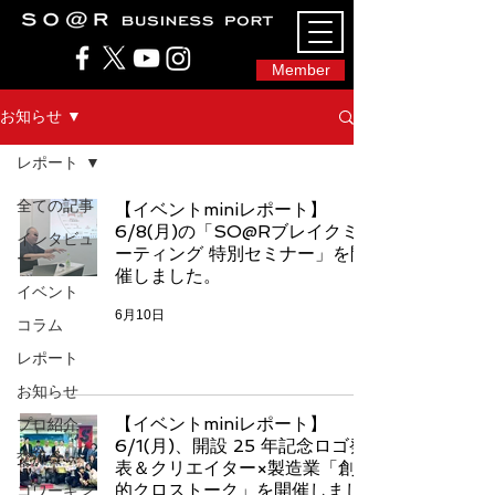
SO@Rビジネスポート｜広島市のシェアオフィ
ス・コワーキングスペース
Member
お知らせ ▼
レポート
全ての記事
【イベントminiレポート】
6/8(月)の「SO@Rブレイクミ
インタビュ
ーティング 特別セミナー」を開
ー
催しました。
イベント
6月10日
コラム
レポート
お知らせ
【イベントminiレポート】
プロ紹介
6/1(月)、開設 25 年記念ロゴ発
交流会
表＆クリエイター×製造業「創発
的クロストーク」を開催しまし
コワーキン