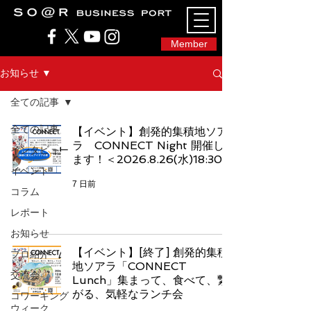
SO@Rビジネスポート｜広島市のシェアオフィ
ス・コワーキングスペース
Member
お知らせ ▼
全ての記事
全ての記事
【イベント】創発的集積地ソア
ラ CONNECT Night 開催し
インタビュー
ます！＜2026.8.26(水)18:30
イベント
7 日前
コラム
レポート
お知らせ
【イベント】[終了] 創発的集積
プロ紹介
地ソアラ「CONNECT
交流会
Lunch」集まって、食べて、繋
がる、気軽なランチ会
コワーキング
ウィーク