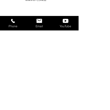
【イベント】「SO@ラウンジ」
Phone
Email
YouTube
開催！＜2025.6.13(金)19:00～
＞スピーカー／金具 智子さん×
馬場 国博さん
2025年4月22日
【レポート】クリエイターのた
めの交流会！一夜限りの
「Hiromoto' BAR」を開催しま
した。
2025年1月28日