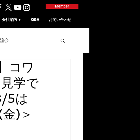
Member
会社案内 ▼
Q&A
お問い合わせ
流会
】コワ
設見学で
/5は
(金)＞