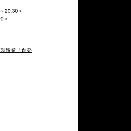
0～20:30＞
00＞
ー×製造業「創発