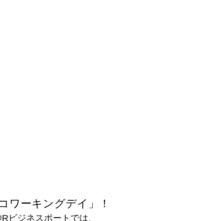
界コワーキングデイ」！ 
@Rビジネスポートでは、