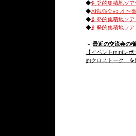
◆
創発的集積地ソアラ　
◆
AI勉強会vol.4
◆
創発的集積地ソア
◆
創発的集積地ソアラ　
～ 
最近の交流会の
【イベントminiレポ
的クロストーク」を