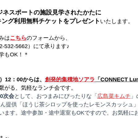
ジネスポートの施設見学されたかたに 
キング利用無料チケットをプレゼント
いたします。 
みは
こちら
のフォームから、 
532-5662）にて承ります♪ 
学もOK！＊
）12：00からは、
創発的集積地ソアラ
「CONNECT Lu
繋がる、気軽なランチ会
です。
0次会
として、おつまみにぴったりな「
広島菜キムチ
」
さん提供「ほうじ茶シロップを使ったレモンスカッシュ
います。途中参加・途中退室もOKですので、お気軽に
＊～ 