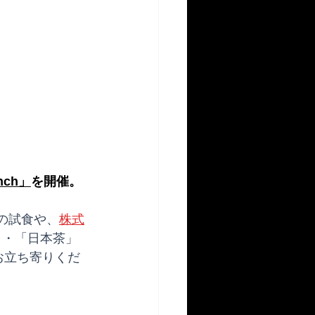
nch」
を開催。
の試食や、
株式
」・「日本茶」
お立ち寄りくだ