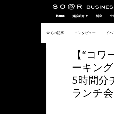
SO@Rビジネスポート｜広島市のシェアオフィス・コワーキングスペース
Home
施設紹介 ▼
料金
空
全ての記事
インタビュー
イベ
【“コワ
コワーキングウィーク
ーキング
5時間分
ランチ会同