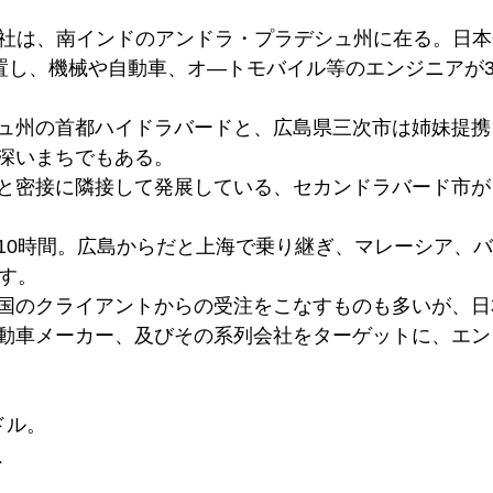
べン)本社は、南インドのアンドラ・プラデシュ州に在る。日
位置し、機械や自動車、オ―トモバイル等のエンジニアが
ュ州の首都ハイドラバードと、広島県三次市は姉妹提携
深いまちでもある。
密接に隣接して発展している、セカンドラバード市が、Sa
。
10時間。広島からだと上海で乗り継ぎ、マレーシア、
やす。
国のクライアントからの受注をこなすものも多いが、日
動車メーカー、及びその系列会社をターゲットに、エン
ドル。
、