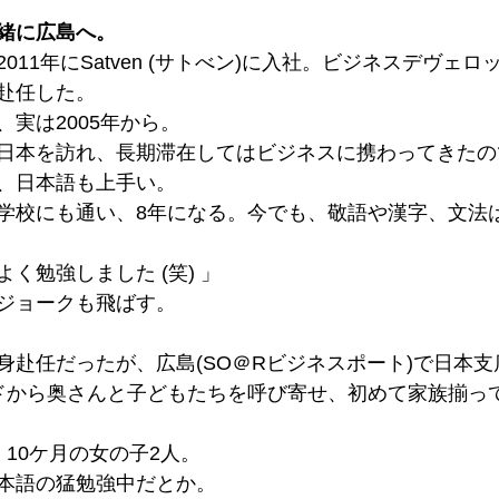
緒に広島へ。
011年にSatven (サトべン)に入社。ビジネスデヴェ
赴任した。
実は2005年から。
日本を訪れ、長期滞在してはビジネスに携わってきたの
、日本語も上手い。
学校にも通い、8年になる。今でも、敬語や漢字、文法
く勉強しました (笑) 」
ジョークも飛ばす。
身赴任だったが、広島(SO＠Rビジネスポート)で日本
ドから奥さんと子どもたちを呼び寄せ、初めて家族揃っ
10ケ月の女の子2人。
本語の猛勉強中だとか。