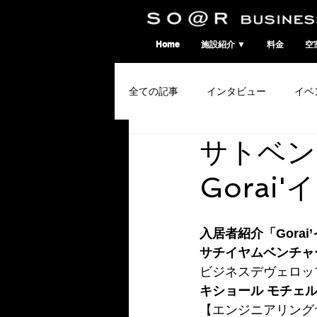
SO@Rビジネスポート｜広島市のシェアオフィス・コワーキングスペース
Home
施設紹介 ▼
料金
空
全ての記事
インタビュー
イベ
サトベン
コワーキングウィーク
Gorai
入居者紹介「Gorai’
サチイヤムベンチャ
ビジネスデヴェロッ
キショール モチェ
【エンジニアリング