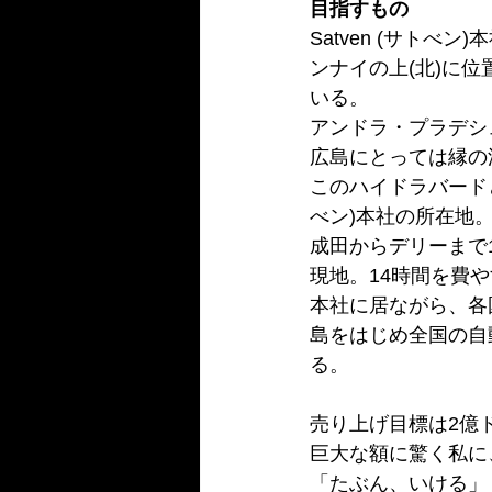
目指すもの
Satven (サト
ンナイの上(北)に
いる。
アンドラ・プラデシ
広島にとっては縁の
このハイドラバードと
べン)本社の所在地
成田からデリーまで
現地。14時間を費
本社に居ながら、各
島をはじめ全国の自
る。
売り上げ目標は2億
巨大な額に驚く私に
「たぶん、いける」