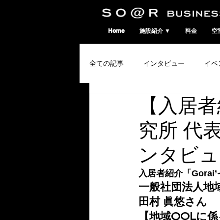
SO@Rビジネスポート｜広島市のシェアオフィス・コワーキングスペース
Home
施設紹介 ▼
料金
空
全ての記事
インタビュー
イベ
【入居者
コワーキングウィーク
究所 代表
ンタビュ
入居者紹介「Gorai’
一般社団法人地域
田村 眞悠さん
【地域QOLに