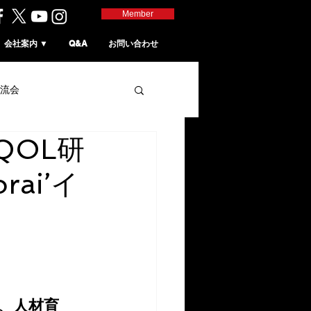
Member
会社案内 ▼
Q&A
お問い合わせ
流会
QOL研
ai’イ
、人材育