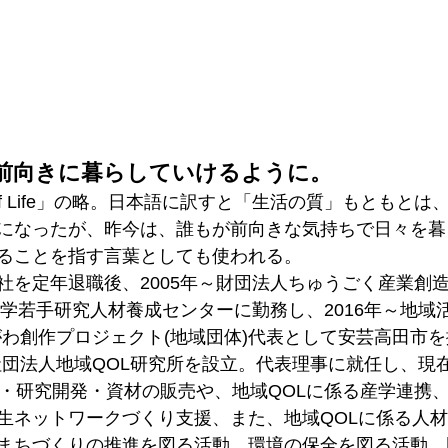
前向きに暮らしていけるように。
ty of Life」の略。日本語に訳すと「生活の質」もともと
になったが、昨今は、誰もが前向きな気持ちで日々を暮
ることを指す言葉としても使われる。
社を定年退職後、2005年～財団法人ちゅうごく産業創
大学若手研究人材養成センターに勤務し、2016年～地域
んがわ創作プロジェクト(地域団体)代表として安芸高田市
般社団法人地域QOL研究所を設立。代表理事に就任し、現
査・研究開発・資材の販売や、地域QOLに係る産学連携
生ネットワークづくり支援、また、地域QOLに係る人
まちづくりの推進を図る活動、環境の保全を図る活動、