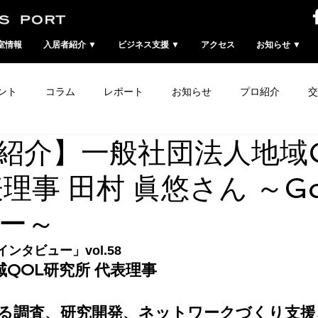
室情報
入居者紹介 ▼
ビジネス支援 ▼
アクセス
お知らせ ▼
ント
コラム
レポート
お知らせ
プロ紹介
交
紹介】一般社団法人地域
理事 田村 眞悠さん ～Gor
ー～
インタビュー」vol.58
QOL研究所 代表理事
係る調査、研究開発、ネットワークづくり支援