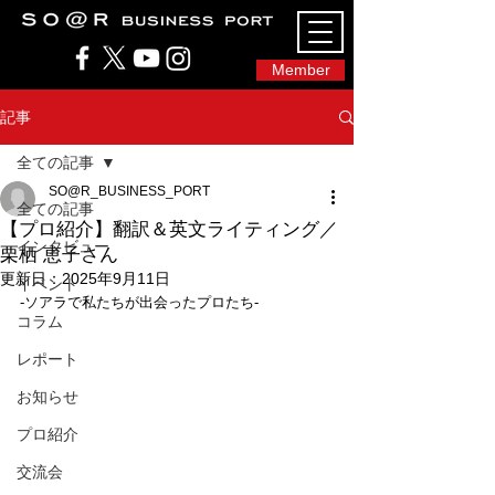
SO@Rビジネスポート｜広島市のシェアオフィ
ス・コワーキングスペース
Member
記事
全ての記事
SO@R_BUSINESS_PORT
全ての記事
【プロ紹介】翻訳＆英文ライティング／
インタビュー
栗栖 恵子さん
更新日：
2025年9月11日
イベント
-ソアラで私たちが出会ったプロたち-
コラム
レポート
お知らせ
プロ紹介
交流会