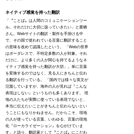
ネイティブ感覚を持った翻訳
「〝ことば〟は人間のコミュニケーションツー
ル。それだけに大切に扱っていきたい」と栗栖
さん。Webサイトの翻訳・製作を手掛ける中
で、その国で使われている言葉に翻訳すること
の意味を改めて認識したという。 「Webの世界
はボーダレスで、不特定多数の人が対象。それ
だけに、より多くの人が関心を持てるようなネ
イティブ感覚を持った翻訳が大切」。単に言葉
を変換するのではなく、見る人にきちんと伝わ
る翻訳を行っている。 「国内では様々な英文が
氾濫していますが、海外の人が見れば『こんな
表現はしない』というものも多くあります。 現
地の人たちが実際に使っている表現でないと、
本当に伝えたいことがきちんと伝わらないとい
うことにもなりかねません。だからこそ、現地
の人が使っている言葉、いわゆる、言葉の現地
化『ローカライゼーション』を心がけていま
す」と語り、翻訳家として〝ことば〟にこだわ