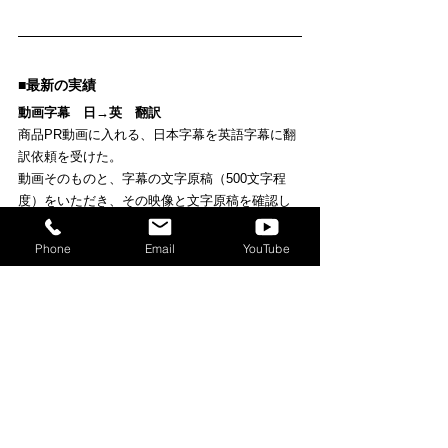
■最新の実績
動画字幕　日→英　翻訳
商品PR動画に入れる、日本字幕を英語字幕に翻
訳依頼を受けた。
動画そのものと、字幕の文字原稿（500文字程
度）をいただき、その映像と文字原稿を確認し
た上で、翻訳。
ネイティブスピーカーのチェックを通し、納品
Phone
Email
YouTube
した。
依頼から納品までは1週間。すべてメールのやり
取りのみで完了した。
■連絡先
KOTOBA DESIGN STUDIO