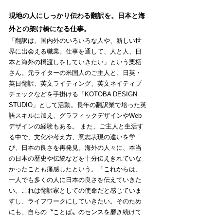
現地の人にしっかり伝わる翻訳を。日本と海
外との架け橋になる仕事。
「翻訳は、国内外のいろいろな人や、新しい世
界に出会える職業。仕事を通して、人と人、日
本と海外の橋渡しをしていきたい」という栗栖
さん。元ライターの米国人のご主人と、日英・
英日翻訳、英文ライティング、英文ネイティブ
チェックなどを手掛ける「KOTOBA DESIGN 
STUDIO」として活動。長年の翻訳業で培った英
語スキルに加え、グラフィックデザインやWeb
デザインの経験もある。 また、ご主人と生活す
る中で、文化や考え方、意志表現の違いを学
び、日本の良さを再発見。海外の人々に、本当
の日本の歴史や伝統などを十分伝えきれていな
かったことも痛感したという。「これからは、
一人でも多くの人に日本の良さを伝えていきた
い。これは翻訳家としての使命だと感じていま
すし、ライフワークにしていきたい。そのため
にも、自らの〝ことば〟のセンスを磨き続けて