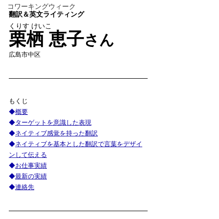
コワーキングウィーク
翻訳＆英文ライティング
くりす けいこ
栗栖 恵子
さん
広島市中区
もくじ
◆
概要
◆
ターゲットを意識した表現
◆
ネイティブ感覚を持った翻訳
◆
ネイティブを基本とした翻訳で言葉をデザイ
ンして伝える
◆
お仕事実績
◆
最新の実績
◆
連絡先