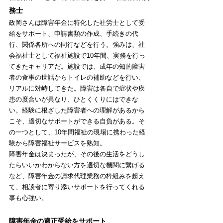
務士
政岡さんは障害年金に特化した社労士として受
給をサポート、申請書類の作成、手続きの代
行、関係各所への同行などを行う。強みは、社
会福祉士として福祉施設で10年間、実務を行っ
てきたキャリアだ。施設では、成年の知的障害
者の食事の世話からトイレの補助などを行い、
リアルに対峙してきた。障害は各自で症状や疾
患の度合いが異なり、ひとくくりにはできな
い。経験に根ざした障害者への理解があるから
こそ、適切なサポートができる自負がある。そ
の一つとして、10年間福祉の現場に携わった経
験から障害福祉サービスを熟知。
障害年金は決まったが、その後の生活をどうし
たらいいかわからない方を適切な機関に繋げる
など、障害年金の請求代理業務の枠組みを超え
て、相談者に寄り添いサポートを行ってくれる
事も心強い。
障害年金の適正受給をサポート