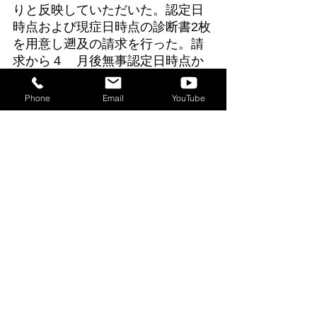
りと反映していただいた。認定日
時点および現症日時点の診断書2枚
を用意し遡及の請求を行った。請
求から４ゕ月後無事認定日時点か
ら障害等２級の厚生年金が認めら
れ過去４年間遡り500万円近くの支
Phone
Email
YouTube
給が決定した。経済的な不安をと
ても強く感じておりその不安から
さらに鬱症状が悪化という悪循環
に陥っていたが当面の経済的な不
安が解消され、療養に専念できる
と本院から感謝の言葉を頂いた。
■連絡先
テクタス社会保険労務士法人
障害年金窓口「つむぐ」
政岡 講太