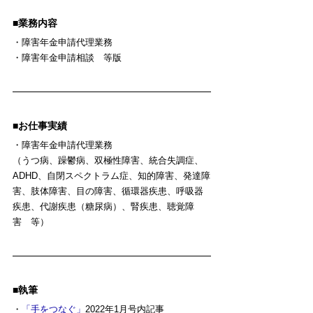
■業務内容
・障害年金申請代理業務
・障害年金申請相談　等版
■お仕事実績
・障害年金申請代理業務
（うつ病、躁鬱病、双極性障害、統合失調症、
ADHD、自閉スペクトラム症、知的障害、発達障
害、肢体障害、目の障害、循環器疾患、呼吸器
疾患、代謝疾患（糖尿病）、腎疾患、聴覚障
害　等）
■執筆
・
「手をつなぐ」
2022年1月号内記事