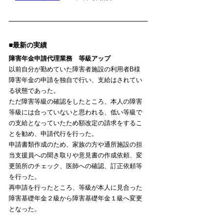
■最新の実績
障害年金申請代理業務　等級アップ
以前自分が勤めていた障害者施設の利用者B様
障害年金の申請を独自で行い、支給はされてい
る状態であった。
ただ障害等級の確認をしたところ、本人の障害
等級には合っていないと思われる、低い等級で
の支給となっていたため額改定の請求をするこ
とを勧め、申請代行を行った。
申請書類作成のため、家族の方や通所施設の担
当支援員への聞き取りや意見書の作成依頼、変
更箇所のチェック、医師への確認、訂正依頼等
を行った。
再申請を行ったところ、等級が本人に見合った
障害基礎年金２級から障害基礎年金１級へ変更
となった。