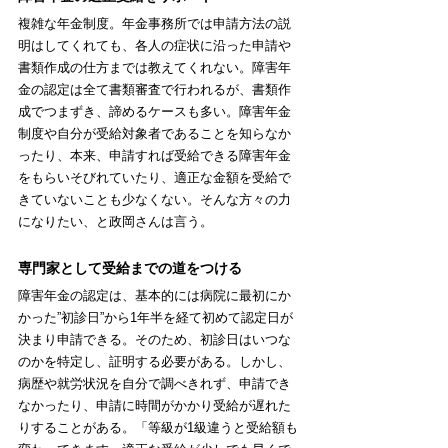
複雑な年金制度。年金事務所では申請方法の説
明はしてくれても、各人の症状に沿った申請や
書類作成の仕方までは教えてくれない。障害年
金の認定は全て書類審査で行われるが、書類作
成でつまずき、諦めるケースも多い。障害年金
制度や自分が受給対象者であることを知らなか
ったり、本来、申請すれば受給できる障害年金
をもらいそびれていたり、適正な金額を受給で
きていないことも少なくない。そんな方々の力
になりたい、と政岡さんは言う。
専門家として受給までの道をつける
障害年金の認定は、基本的には病院に最初にか
かった”初診日”から1年半を経て初めて認定日が
決まり申請できる。そのため、初診日はいつな
のかを特定し、証明する必要がある。しかし、
病歴や就労状況を自分で調べきれず、申請でき
なかったり、申請に時間がかかり受給が遅れた
りすることがある。「等級が1級違うと受給額も