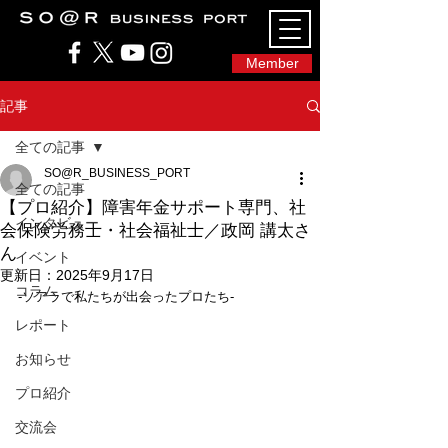
SO@Rビジネスポート｜広島市のシェアオフィ
ス・コワーキングスペース
Member
記事
全ての記事
SO@R_BUSINESS_PORT
全ての記事
【プロ紹介】障害年金サポート専門、社
インタビュー
会保険労務士・社会福祉士／政岡 講太さ
ん
イベント
更新日：
2025年9月17日
コラム
-ソアラで私たちが出会ったプロたち-
レポート
お知らせ
プロ紹介
交流会