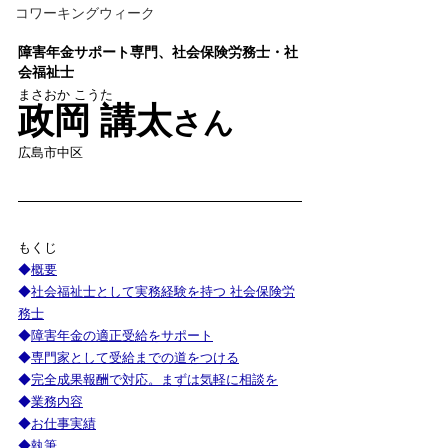
コワーキングウィーク
障害年金サポート専門、社会保険労務士・社
会福祉士
まさおか こうた
政岡 講太
さん
広島市中区
もくじ
◆
概要
◆
社会福祉士として実務経験を持つ 社会保険労
務士
◆
障害年金の適正受給をサポート
◆
専門家として受給までの道をつける
◆
完全成果報酬で対応。まずは気軽に相談を
◆
業務内容
◆
お仕事実績
◆
執筆