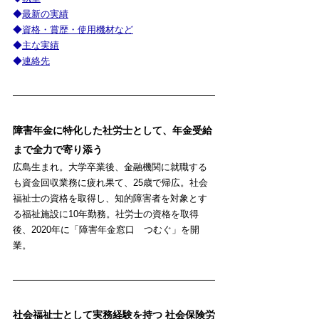
◆
最新の実績
◆
資格・賞歴・使用機材など
◆
主な実績
◆
連絡先
障害年金に特化した社労士として、年金受給
まで全力で寄り添う
広島生まれ。大学卒業後、金融機関に就職する
も資金回収業務に疲れ果て、25歳で帰広。社会
福祉士の資格を取得し、知的障害者を対象とす
る福祉施設に10年勤務。社労士の資格を取得
後、2020年に「障害年金窓口　つむぐ」を開
業。
社会福祉士として実務経験を持つ 社会保険労