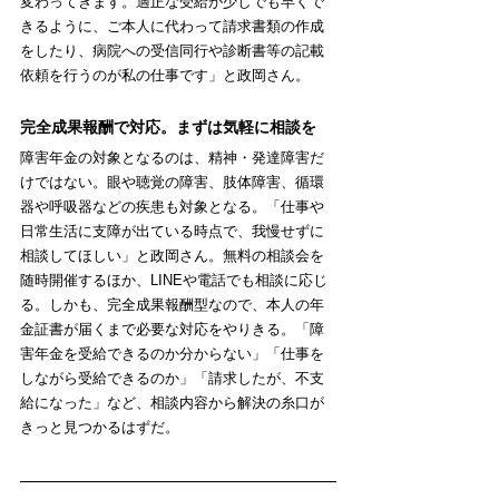
変わってきます。適正な受給が少しでも早くで
きるように、ご本人に代わって請求書類の作成
をしたり、病院への受信同行や診断書等の記載
依頼を行うのが私の仕事です」と政岡さん。
完全成果報酬で対応。まずは気軽に相談を
障害年金の対象となるのは、精神・発達障害だ
けではない。眼や聴覚の障害、肢体障害、循環
器や呼吸器などの疾患も対象となる。「仕事や
日常生活に支障が出ている時点で、我慢せずに
相談してほしい」と政岡さん。無料の相談会を
随時開催するほか、LINEや電話でも相談に応じ
る。しかも、完全成果報酬型なので、本人の年
金証書が届くまで必要な対応をやりきる。「障
害年金を受給できるのか分からない」「仕事を
しながら受給できるのか」「請求したが、不支
給になった」など、相談内容から解決の糸口が
きっと見つかるはずだ。