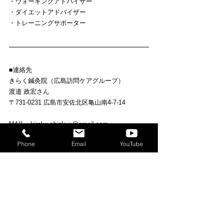
・ウォーキングアドバイザー
・ダイエットアドバイザー
・トレーニングサポーター
■連絡先
きらく鍼灸院（広島訪問ケアグループ）
渡邉 政宏さん
〒731-0231 広島市安佐北区亀山南4-7-14
MAIL：
kiraku.shinkyu@gmail.com
TEL：082-814-3557
Phone
Email
YouTube
TEL：070-3773-1326
FAX：082-557-6795
HP：
https://kirakushinkyu.jimdofree.com/
https://www.facebook.com/kiraku.shinkyu
LINEID：@vbo6508v