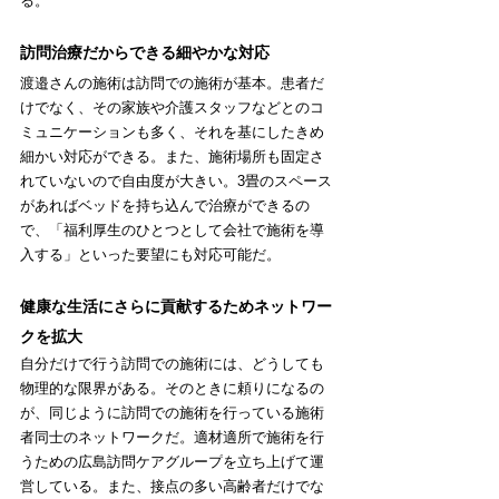
る。
訪問治療だからできる細やかな対応
渡邉さんの
施術は訪問での施術
が基本。患者だ
けでなく、その家族や介護スタッフなどとのコ
ミュニケーションも多く、それを基にしたきめ
細かい対応ができる。また、
施術場所
も固定さ
れていないので自由度が大きい。3畳のスペース
があればベッドを持ち込んで治療ができるの
で、「福利厚生のひとつとして会社で
施術
を導
入する」といった要望にも対応可能だ。
健康な生活にさらに貢献するためネットワー
クを拡大
自分だけで行う
訪問での施術
には、どうしても
物理的な限界がある。そのときに頼りになるの
が、同じように
訪問での施術
を行っている
施術
者同士のネットワークだ。適材適所で
施術
を行
うための
広島訪問ケアグループ
を立ち上げて運
営している。また、接点の多い高齢者だけでな