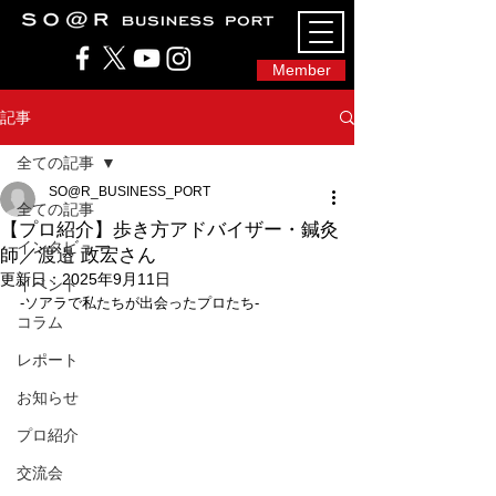
SO@Rビジネスポート｜広島市のシェアオフィ
ス・コワーキングスペース
Member
記事
全ての記事
SO@R_BUSINESS_PORT
全ての記事
【プロ紹介】歩き方アドバイザー・鍼灸
インタビュー
師／渡邉 政宏さん
更新日：
2025年9月11日
イベント
-ソアラで私たちが出会ったプロたち-
コラム
レポート
お知らせ
プロ紹介
交流会