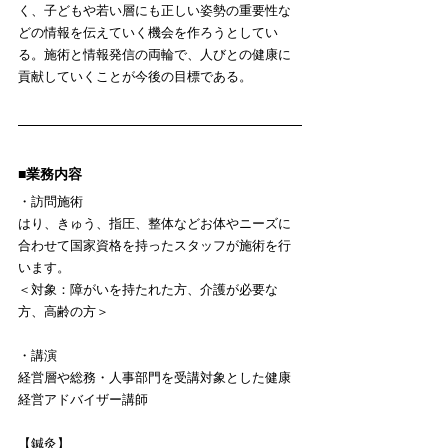
く、子どもや若い層にも正しい姿勢の重要性な
どの情報を伝えていく機会を作ろうとしてい
る。
施術
と情報発信の両輪で、人びとの健康に
貢献していくことが今後の目標である。
■業務内容
・訪問施術　
はり、きゅう、指圧、整体などお体やニーズに
合わせて国家資格を持ったスタッフが施術を行
います。
＜対象：障がいを持たれた方、介護が必要な
方、高齢の方＞
・講演
経営層や総務・人事部門を受講対象とした健康
経営アドバイザー講師
【鍼灸】