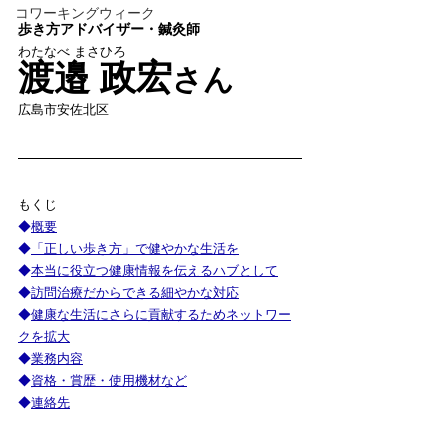
コワーキングウィーク
歩き方アドバイザー・鍼灸師
わたなべ まさひろ
渡邉 政宏
さん
広島市安佐北区
もくじ
◆
概要
◆
「正しい歩き方」で健やかな生活を
◆
本当に役立つ健康情報を伝えるハブとして
◆
訪問治療だからできる細やかな対応
◆
健康な生活にさらに貢献するためネットワー
クを拡大
◆
業務内容
◆
資格・賞歴・使用機材など
◆
連絡先