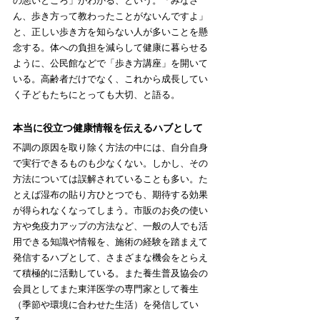
の悪いところ」がわかる、という。「みなさ
ん、歩き方って教わったことがないんですよ」
と、正しい歩き方を知らない人が多いことを懸
念する。体への負担を減らして健康に暮らせる
ように、公民館などで「歩き方講座」を開いて
いる。高齢者だけでなく、これから成長してい
く子どもたちにとっても大切、と語る。
本当に役立つ健康情報を伝えるハブとして
不調の原因を取り除く方法の中には、自分自身
で実行できるものも少なくない。しかし、その
方法については誤解されていることも多い。た
とえば湿布の貼り方ひとつでも、期待する効果
が得られなくなってしまう。市販のお灸の使い
方や免疫力アップの方法など、一般の人でも活
用できる知識や情報を、施術の経験を踏まえて
発信するハブとして、さまざまな機会をとらえ
て積極的に活動している。
また養生普及協会の
会員としてまた東洋医学の専門家として養生
（季節や環境に合わせた生活）を発信してい