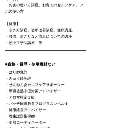
・お灸の使い方講座、お灸でのセルフケア、ツ
ボの使い方
【健康】
・歩き方講座、姿勢改善講座、健康講座、
・腰痛、肩こりなど痛みについての講座
・熱中症予防講座　等
■資格・賞歴・使用機材など
・はり師免許
・きゅう師免許
・せんねん灸セルフケアサポーター
・環境省熱中症対策アドバイザー
・アロマ検定１級
・バッチ国際教育プログラムレベル１
・健康経営アドバイザー
・養生認定指導師
・姿勢コーディネーター