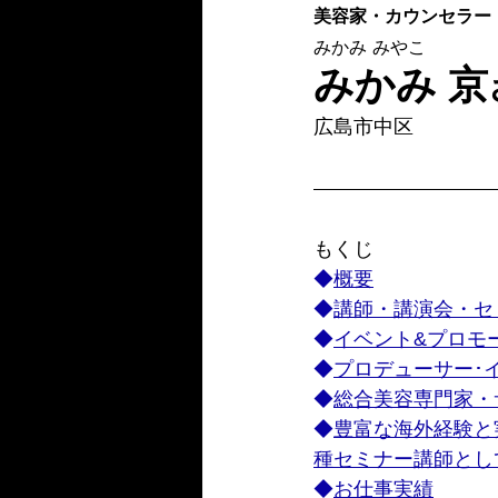
美容家・カウンセラー
みかみ みやこ
みかみ 京
広島市中区
もくじ
◆
概要
◆
講師・講演会・セ
◆
イベント&プロモ
◆
プロデューサー･
◆
総合美容専門家・
◆
豊富な海外経験と
種セミナー講師とし
◆
お仕事実績