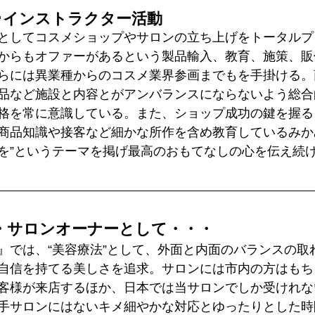
･インストラクター活動
としてコスメショップやサロンの立ち上げをトータルプ
からもオファーがあるという製品輸入、教育、施策、販
らには異業種からのコスメ業界参画までもを手掛ける。
品など施設と内容とがアンバランスにならないよう総合
格を常に意識している。また、ショップ成功の鍵を握る
商品知識や接客など細かな所作を含め教育しているみか
を”というテーマを掲げ最高のおもてなしの心を伝え続
・サロンオーナーとして・・・
』では、“美容療法”として、外面と内面のバランスの取
自信を持てる美しさを追求。サロンには市内の方はもち
客様が来店するほか、日本では当サロンでしか受けれな
手サロンにはないキメ細やかな対応とゆったりとした時