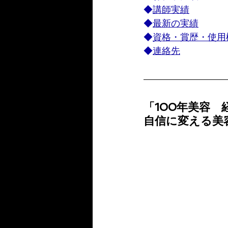
◆
講師実績
◆
最新の実績
◆
資格・賞歴・使用
◆
連絡先
「100年美容
自信に変える美