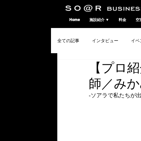
SO@Rビジネスポート｜広島市のシェアオフィス・コワーキングスペース
Home
施設紹介 ▼
料金
空
全ての記事
インタビュー
イベ
【プロ紹
コワーキングウィーク
師／みか
-ソアラで私たちが