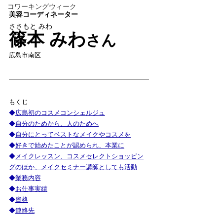
コワーキングウィーク
美容コーディネーター
ささもと みわ
篠本 みわ
さん
広島市南区
もくじ
◆
広島初のコスメコンシェルジュ
◆
自分のためから、人のためへ
◆
自分にとってベストなメイクやコスメを
◆
好きで始めたことが認められ、本業に
◆
メイクレッスン、コスメセレクトショッピン
グのほか、メイクセミナー講師としても活動
◆
業務内容
◆
お仕事実績
◆
資格
◆
連絡先