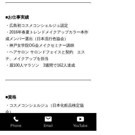
■お仕事実績
・広島初コスメコンシェルジュ認定
・2016年春夏トレンドメイクアップカラー本作
成メンバー選出（日本流行色協会）
・神戸女学院OG会メイクセミナー講師
・ヘアサロン サロンドフェイスと契約　エス
テ、メイクアップを担当
・眉100人マラソン　3週間で162人達成
■資格
・コスメコンシェルジュ（日本化粧品検定協
会）
・メイクセラピスト
・アロマセラピスト（日本アロマ環境協会）
Phone
Email
YouTube
・ワードローブコンシェルジュ（元 ノヴァク株