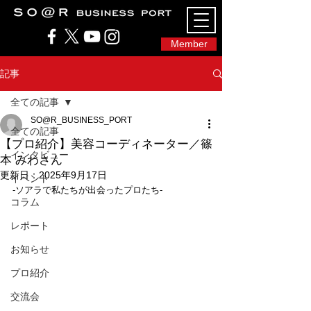
SO@Rビジネスポート｜広島市のシェアオフィ
ス・コワーキングスペース
Member
記事
全ての記事
SO@R_BUSINESS_PORT
全ての記事
【プロ紹介】美容コーディネーター／篠
インタビュー
本 みわさん
更新日：
2025年9月17日
イベント
-ソアラで私たちが出会ったプロたち-
コラム
レポート
お知らせ
プロ紹介
交流会