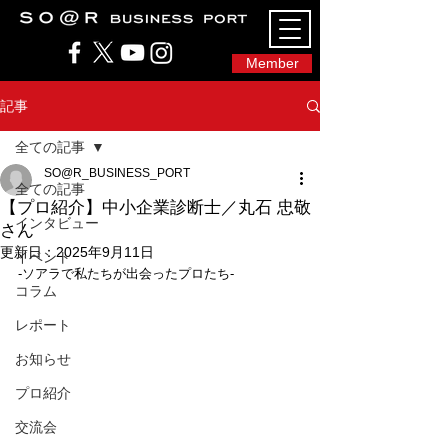
SO@Rビジネスポート｜広島市のシェアオフィ
ス・コワーキングスペース
Member
記事
全ての記事
SO@R_BUSINESS_PORT
全ての記事
【プロ紹介】中小企業診断士／丸石 忠敬
インタビュー
さん
更新日：
2025年9月11日
イベント
-ソアラで私たちが出会ったプロたち-
コラム
レポート
お知らせ
プロ紹介
交流会