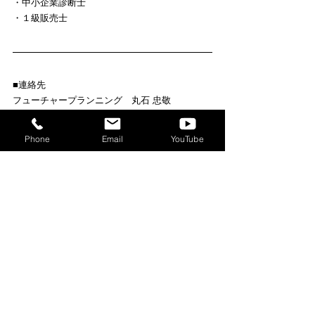
・中小企業診断士
・１級販売士
■連絡先
フューチャープランニング　丸石 忠敬
〒731-5141 広島市佐伯区千同1丁目1-7
Phone
Email
YouTube
TEL：082-923-3903
TEL：090-1335-5678
FAX：082-923-3903
一覧ページに戻る
プロ紹介