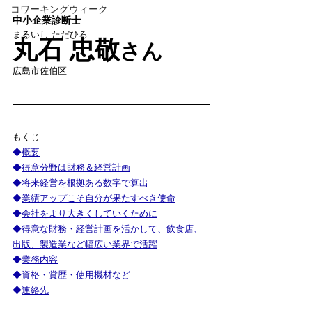
コワーキングウィーク
中小企業診断士
まるいし ただひろ
丸石 忠敬
さん
広島市佐伯区
もくじ
◆
概要
◆
得意分野は財務＆経営計画
◆
将来経営を根拠ある数字で算出
◆
業績アップこそ自分が果たすべき使命
◆
会社をより大きくしていくために
◆
得意な財務・経営計画を活かして、飲食店、
出版、製造業など幅広い業界で活躍
◆
業務内容
◆
資格・賞歴・使用機材など
◆
連絡先