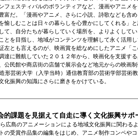
ンフェスティバルのボランティアなど、漫画やアニメを
豊富だ。「漫画やアニメ、さらに小説、詩歌なども含め
を愉しむことは日々の暮らしを心豊かにしてくれる」と
して、自分たちが暮らしていく場所を、よりよくしてい
ことを目指し、地域がコンテンツを理解して永く活用し
証左とも言えるのが、映画賞を総なめにしたアニメ「こ
調達に難航していた２０１２年から、映画化を支援する
、公民館や商店街の店舗で展示会など地元からの映画制
都造形芸術大学（入学当時）通信教育部の芸術学部芸術
文化振興の知識にさらに磨きをかけている。
会的課題を見据えて自走に導く文化振興サポ
年から広島のアニメーションによる地域文化振興に関わる
トの受賞作品集の編集をはじめ、アニメ制作コンペやコ