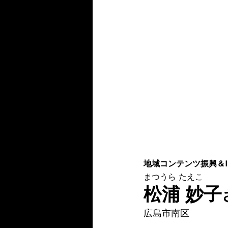
地域コンテンツ振興＆
まつうら たえこ
松浦 妙子
広島市南区