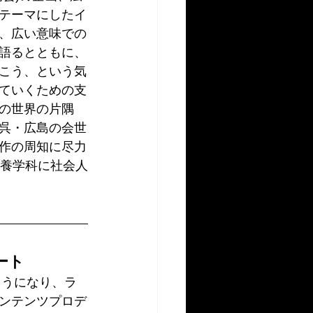
テーマにしたイ
、広い意味での
語るとともに、
こう、という気
ていくための支
の世界の片隅
呉・広島の会世
作の周知に尽力
教養学科に社会人
ート
ようになり、ラ
ンテンツプロデ