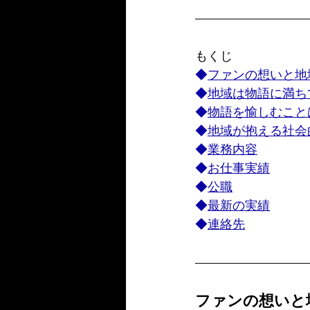
もくじ
◆
ファンの想いと地
◆
地域は物語に満ち
◆
物語を愉しむこと
◆
地域が抱える社会
◆
業務
内容
◆
お仕事実績
◆
公職
◆
最新の実績
◆
連絡先
ファンの想いと